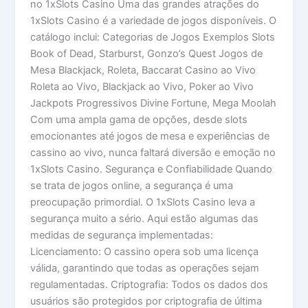
no 1xSlots Casino Uma das grandes atrações do
1xSlots Casino é a variedade de jogos disponíveis. O
catálogo inclui: Categorias de Jogos Exemplos Slots
Book of Dead, Starburst, Gonzo’s Quest Jogos de
Mesa Blackjack, Roleta, Baccarat Casino ao Vivo
Roleta ao Vivo, Blackjack ao Vivo, Poker ao Vivo
Jackpots Progressivos Divine Fortune, Mega Moolah
Com uma ampla gama de opções, desde slots
emocionantes até jogos de mesa e experiências de
cassino ao vivo, nunca faltará diversão e emoção no
1xSlots Casino. Segurança e Confiabilidade Quando
se trata de jogos online, a segurança é uma
preocupação primordial. O 1xSlots Casino leva a
segurança muito a sério. Aqui estão algumas das
medidas de segurança implementadas:
Licenciamento: O cassino opera sob uma licença
válida, garantindo que todas as operações sejam
regulamentadas. Criptografia: Todos os dados dos
usuários são protegidos por criptografia de última