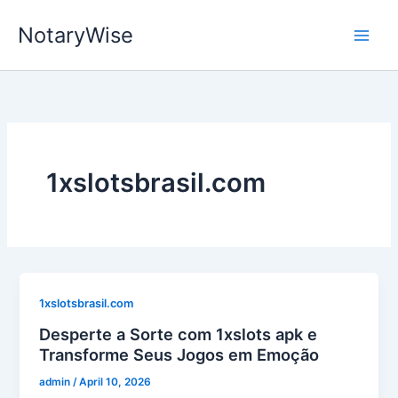
Skip
NotaryWise
to
content
1xslotsbrasil.com
1xslotsbrasil.com
Desperte a Sorte com 1xslots apk e
Transforme Seus Jogos em Emoção
admin
/
April 10, 2026