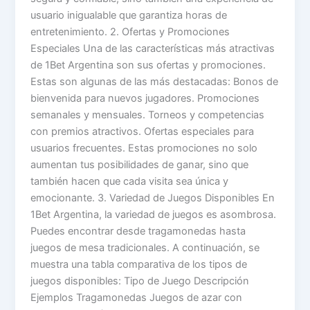
usuario inigualable que garantiza horas de
entretenimiento. 2. Ofertas y Promociones
Especiales Una de las características más atractivas
de 1Bet Argentina son sus ofertas y promociones.
Estas son algunas de las más destacadas: Bonos de
bienvenida para nuevos jugadores. Promociones
semanales y mensuales. Torneos y competencias
con premios atractivos. Ofertas especiales para
usuarios frecuentes. Estas promociones no solo
aumentan tus posibilidades de ganar, sino que
también hacen que cada visita sea única y
emocionante. 3. Variedad de Juegos Disponibles En
1Bet Argentina, la variedad de juegos es asombrosa.
Puedes encontrar desde tragamonedas hasta
juegos de mesa tradicionales. A continuación, se
muestra una tabla comparativa de los tipos de
juegos disponibles: Tipo de Juego Descripción
Ejemplos Tragamonedas Juegos de azar con