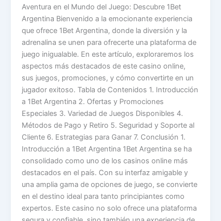
Aventura en el Mundo del Juego: Descubre 1Bet
Argentina Bienvenido a la emocionante experiencia
que ofrece 1Bet Argentina, donde la diversión y la
adrenalina se unen para ofrecerte una plataforma de
juego inigualable. En este artículo, exploraremos los
aspectos más destacados de este casino online,
sus juegos, promociones, y cómo convertirte en un
jugador exitoso. Tabla de Contenidos 1. Introducción
a 1Bet Argentina 2. Ofertas y Promociones
Especiales 3. Variedad de Juegos Disponibles 4.
Métodos de Pago y Retiro 5. Seguridad y Soporte al
Cliente 6. Estrategias para Ganar 7. Conclusión 1.
Introducción a 1Bet Argentina 1Bet Argentina se ha
consolidado como uno de los casinos online más
destacados en el país. Con su interfaz amigable y
una amplia gama de opciones de juego, se convierte
en el destino ideal para tanto principiantes como
expertos. Este casino no solo ofrece una plataforma
segura y confiable, sino también una experiencia de