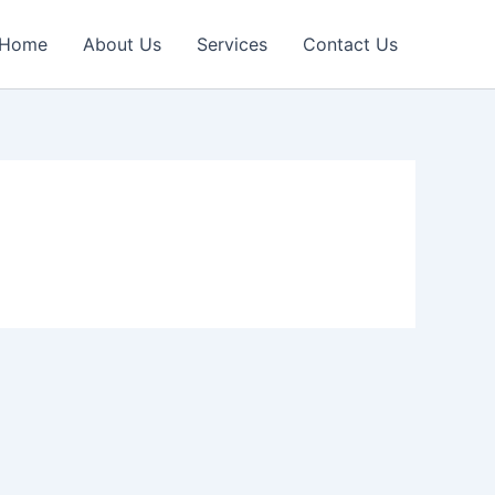
Home
About Us
Services
Contact Us