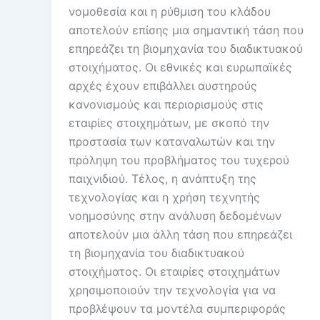
νομοθεσία και η ρύθμιση του κλάδου
αποτελούν επίσης μια σημαντική τάση που
επηρεάζει τη βιομηχανία του διαδικτυακού
στοιχήματος. Οι εθνικές και ευρωπαϊκές
αρχές έχουν επιβάλλει αυστηρούς
κανονισμούς και περιορισμούς στις
εταιρίες στοιχημάτων, με σκοπό την
προστασία των καταναλωτών και την
πρόληψη του προβλήματος του τυχερού
παιχνιδιού. Τέλος, η ανάπτυξη της
τεχνολογίας και η χρήση τεχνητής
νοημοσύνης στην ανάλυση δεδομένων
αποτελούν μια άλλη τάση που επηρεάζει
τη βιομηχανία του διαδικτυακού
στοιχήματος. Οι εταιρίες στοιχημάτων
χρησιμοποιούν την τεχνολογία για να
προβλέψουν τα μοντέλα συμπεριφοράς