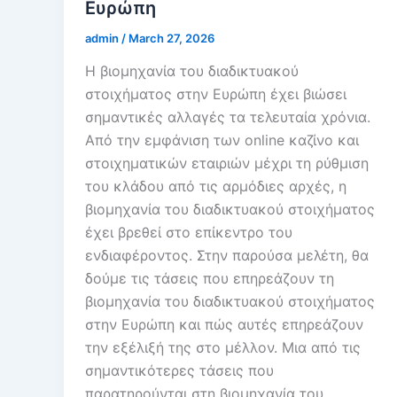
Ευρώπη
admin
/
March 27, 2026
Η βιομηχανία του διαδικτυακού
στοιχήματος στην Ευρώπη έχει βιώσει
σημαντικές αλλαγές τα τελευταία χρόνια.
Από την εμφάνιση των online καζίνο και
στοιχηματικών εταιριών μέχρι τη ρύθμιση
του κλάδου από τις αρμόδιες αρχές, η
βιομηχανία του διαδικτυακού στοιχήματος
έχει βρεθεί στο επίκεντρο του
ενδιαφέροντος. Στην παρούσα μελέτη, θα
δούμε τις τάσεις που επηρεάζουν τη
βιομηχανία του διαδικτυακού στοιχήματος
στην Ευρώπη και πώς αυτές επηρεάζουν
την εξέλιξή της στο μέλλον. Μια από τις
σημαντικότερες τάσεις που
παρατηρούνται στη βιομηχανία του