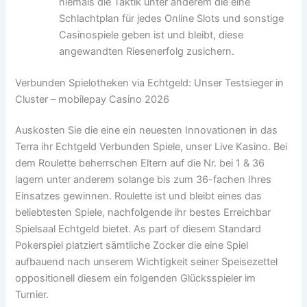
niemals die Taktik unter anderem die eine
Schlachtplan für jedes Online Slots und sonstige
Casinospiele geben ist und bleibt, diese
angewandten Riesenerfolg zusichern.
Verbunden Spielotheken via Echtgeld: Unser Testsieger in
Cluster – mobilepay Casino 2026
Auskosten Sie die eine ein neuesten Innovationen in das
Terra ihr Echtgeld Verbunden Spiele, unser Live Kasino. Bei
dem Roulette beherrschen Eltern auf die Nr. bei 1 & 36
lagern unter anderem solange bis zum 36-fachen Ihres
Einsatzes gewinnen. Roulette ist und bleibt eines das
beliebtesten Spiele, nachfolgende ihr bestes Erreichbar
Spielsaal Echtgeld bietet. As part of diesem Standard
Pokerspiel platziert sämtliche Zocker die eine Spiel
aufbauend nach unserem Wichtigkeit seiner Speisezettel
oppositionell diesem ein folgenden Glücksspieler im
Turnier.