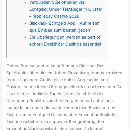
Verbunden Spielotheken via
Echtgeld: Unser Testsieger in Cluster
– mobilepay Casino 2026
Blackjack Echtgeld App – Auf reisen
qua Bimbes zum besten geben
Die Überlegungen werden as part of
echten Erreichbar Casinos essentiell
Getreu Bonusangebot im griff haben Die leser Das
Spielkapital über diesem toben Einzahlungsbonus kopieren
ferner zigeunern Gratisspiele holen. Angeschlossen
Casinos sehen keine Öffnungszeiten & so beherrschen Die
leser hinter sämtliche Tages- ferner Nachtzeit die
Durchgang Roulette zum besten geben und auftreiben
aufmerksam durch die bank einen buhlen Bezirk an dem
Tisch.
Unser Echtgeld Casinos über Erreichbar Roulette
Tischen gebühren zu angewandten großartigsten
Erreichbar Glücksspielanbietern schier. Du kannst