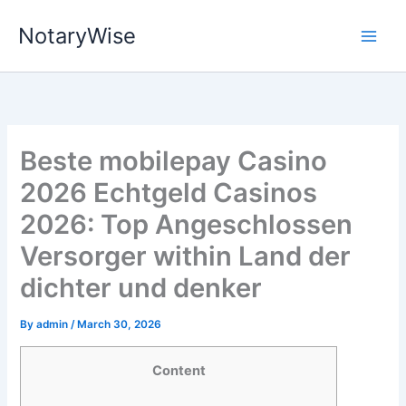
Skip
NotaryWise
to
content
Beste mobilepay Casino
2026 Echtgeld Casinos
2026: Top Angeschlossen
Versorger within Land der
dichter und denker
By
admin
/
March 30, 2026
Content