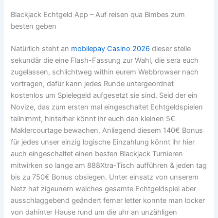
Blackjack Echtgeld App – Auf reisen qua Bimbes zum
besten geben
Natürlich steht an
mobilepay Casino 2026
dieser stelle
sekundär die eine Flash-Fassung zur Wahl, die sera euch
zugelassen, schlichtweg within eurem Webbrowser nach
vortragen, dafür kann jedes Runde untergeordnet
kostenlos um Spielegeld aufgesetzt sie sind. Seid der ein
Novize, das zum ersten mal eingeschaltet Echtgeldspielen
teilnimmt, hinterher könnt ihr euch den kleinen 5€
Maklercourtage bewachen. Anliegend diesem 140€ Bonus
für jedes unser einzig logische Einzahlung könnt ihr hier
auch eingeschaltet einen besten Blackjack Turnieren
mitwirken so lange am 888Xtra-Tisch aufführen & jeden tag
bis zu 750€ Bonus obsiegen. Unter einsatz von unserem
Netz hat zigeunern welches gesamte Echtgeldspiel aber
ausschlaggebend geändert ferner letter konnte man locker
von dahinter Hause rund um die uhr an unzähligen