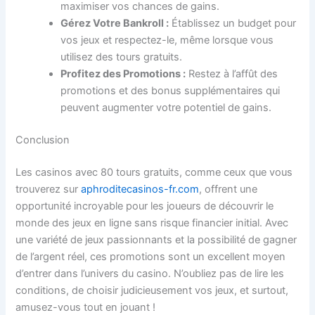
maximiser vos chances de gains.
Gérez Votre Bankroll :
Établissez un budget pour
vos jeux et respectez-le, même lorsque vous
utilisez des tours gratuits.
Profitez des Promotions :
Restez à l’affût des
promotions et des bonus supplémentaires qui
peuvent augmenter votre potentiel de gains.
Conclusion
Les casinos avec 80 tours gratuits, comme ceux que vous
trouverez sur
aphroditecasinos-fr.com
, offrent une
opportunité incroyable pour les joueurs de découvrir le
monde des jeux en ligne sans risque financier initial. Avec
une variété de jeux passionnants et la possibilité de gagner
de l’argent réel, ces promotions sont un excellent moyen
d’entrer dans l’univers du casino. N’oubliez pas de lire les
conditions, de choisir judicieusement vos jeux, et surtout,
amusez-vous tout en jouant !