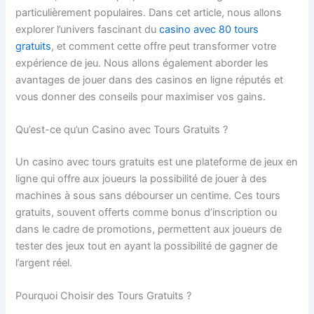
particulièrement populaires. Dans cet article, nous allons
explorer l’univers fascinant du
casino avec 80 tours
gratuits
, et comment cette offre peut transformer votre
expérience de jeu. Nous allons également aborder les
avantages de jouer dans des casinos en ligne réputés et
vous donner des conseils pour maximiser vos gains.
Qu’est-ce qu’un Casino avec Tours Gratuits ?
Un casino avec tours gratuits est une plateforme de jeux en
ligne qui offre aux joueurs la possibilité de jouer à des
machines à sous sans débourser un centime. Ces tours
gratuits, souvent offerts comme bonus d’inscription ou
dans le cadre de promotions, permettent aux joueurs de
tester des jeux tout en ayant la possibilité de gagner de
l’argent réel.
Pourquoi Choisir des Tours Gratuits ?