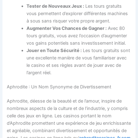
Tester de Nouveaux Jeux :
Les tours gratuits
vous permettent d’explorer différentes machines
à sous sans risquer votre propre argent.
Augmenter Vos Chances de Gagner :
Avec 80
tours gratuits, vous avez l’occasion d’augmenter
vos gains potentiels sans investissement initial.
Jouer en Toute Sécurité :
Les tours gratuits sont
une excellente manière de vous familiariser avec
le casino et ses règles avant de jouer avec de
l’argent réel.
Aphrodite : Un Nom Synonyme de Divertissement
Aphrodite, déesse de la beauté et de l’amour, inspire de
nombreux aspects de la culture et de l’industrie, y compris
celle des jeux en ligne. Les casinos portant le nom
d’Aphrodite promettent une expérience de jeu enrichissante
et agréable, combinant divertissement et opportunités de
gains. Les casinos en ligne tels qu’
aphroditecasinos-fr.com