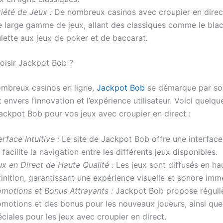
iété de Jeux :
De nombreux casinos avec croupier en direc
e large gamme de jeux, allant des classiques comme le blac
lette aux jeux de poker et de baccarat.
oisir Jackpot Bob ?
ombreux casinos en ligne,
Jackpot Bob
se démarque par so
nvers l’innovation et l’expérience utilisateur. Voici quelqu
Jackpot Bob pour vos jeux avec croupier en direct :
erface Intuitive :
Le site de Jackpot Bob offre une interface
 facilite la navigation entre les différents jeux disponibles.
x en Direct de Haute Qualité :
Les jeux sont diffusés en ha
inition, garantissant une expérience visuelle et sonore imm
omotions et Bonus Attrayants :
Jackpot Bob propose réguli
omotions et des bonus pour les nouveaux joueurs, ainsi que
ciales pour les jeux avec croupier en direct.