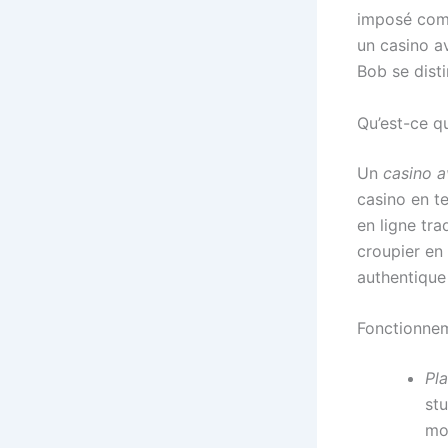
imposé comm
un casino a
Bob se disti
Qu’est-ce qu
Un
casino a
casino en t
en ligne tra
croupier en 
authentique 
Fonctionnem
Pl
stu
mo