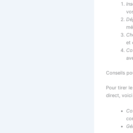
Ins
vo
Dé
mé
Cho
et 
Co
ave
Conseils po
Pour tirer l
direct, voic
Co
com
Gé