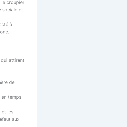
 le croupier
e sociale et
ecté à
hone.
qui attirent
hère de
u en temps
 et les
défaut aux