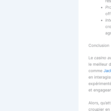
res
Pro
of
Int
cro
ag
Conclusion
Le
casino a
le meilleur 
comme
Jac
en interagi
expérimenté
et engagean
Alors, qu’a
croupier en 