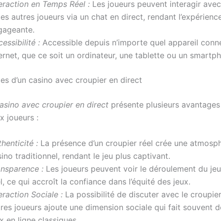
eraction en Temps Réel :
Les joueurs peuvent interagir avec
les autres joueurs via un chat en direct, rendant l’expérienc
gageante.
essibilité :
Accessible depuis n’importe quel appareil conn
ernet, que ce soit un ordinateur, une tablette ou un smartp
es d’un casino avec croupier en direct
asino avec croupier en direct
présente plusieurs avantages 
 joueurs :
henticité :
La présence d’un croupier réel crée une atmosp
ino traditionnel, rendant le jeu plus captivant.
ansparence :
Les joueurs peuvent voir le déroulement du je
l, ce qui accroît la confiance dans l’équité des jeux.
eraction Sociale :
La possibilité de discuter avec le croupier
res joueurs ajoute une dimension sociale qui fait souvent 
x en ligne classiques.