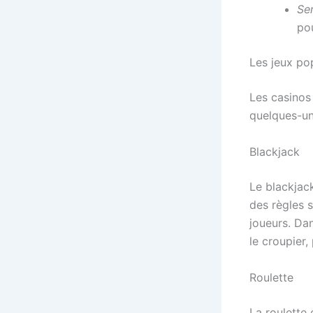
Ser
po
Les jeux po
Les casinos 
quelques-un
Blackjack
Le blackjack
des règles s
joueurs. Dan
le croupier,
Roulette
La roulette