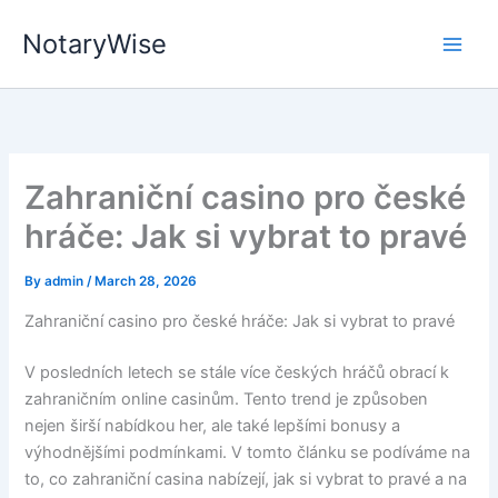
Skip
NotaryWise
to
content
Zahraniční casino pro české
hráče: Jak si vybrat to pravé
By
admin
/
March 28, 2026
Zahraniční casino pro české hráče: Jak si vybrat to pravé
V posledních letech se stále více českých hráčů obrací k
zahraničním online casinům. Tento trend je způsoben
nejen širší nabídkou her, ale také lepšími bonusy a
výhodnějšími podmínkami. V tomto článku se podíváme na
to, co zahraniční casina nabízejí, jak si vybrat to pravé a na