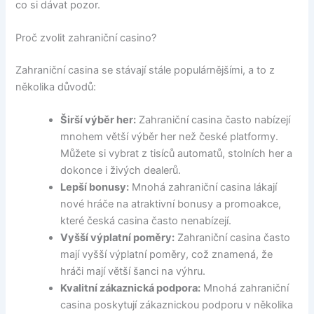
co si dávat pozor.
Proč zvolit zahraniční casino?
Zahraniční casina se stávají stále populárnějšími, a to z
několika důvodů:
Širší výběr her:
Zahraniční casina často nabízejí
mnohem větší výběr her než české platformy.
Můžete si vybrat z tisíců automatů, stolních her a
dokonce i živých dealerů.
Lepší bonusy:
Mnohá zahraniční casina lákají
nové hráče na atraktivní bonusy a promoakce,
které česká casina často nenabízejí.
Vyšší výplatní poměry:
Zahraniční casina často
mají vyšší výplatní poměry, což znamená, že
hráči mají větší šanci na výhru.
Kvalitní zákaznická podpora:
Mnohá zahraniční
casina poskytují zákaznickou podporu v několika