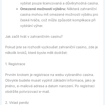
vybírat pouze licencovaná a důvěryhodná casina.
Omezené možnosti výběru:
Některá zahraniční
casina mohou mít omezené možnosti výběru pro
české hráče, což může způsobit komplikace při
vybírání výher.
Jak začít hrát v zahraničním casinu?
Pokud jste se rozhodli vyzkoušet zahraniční casino, zde je
několik kroků, které byste měli dodržet:
1. Registrace
Prvním krokem je registrace na webu vybraného casina.
Obvykle budete muset vyplnit základní informace, jako je
jméno, e-mailová adresa a datum narození. Po registraci
obdržíte potvrzovací e-mail.
2. Vklad peněz