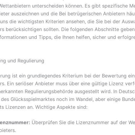
Wettanbietern unterscheiden können. Es gibt spezifische M
ieter auszeichnen und die Bei betrügerischen Anbietern häuf
uns die wichtigsten Kriterien ansehen, die Sie bei der Ausw
rs berücksichtigen sollten. Die folgenden Abschnitte geben
formationen und Tipps, die Ihnen helfen, sicher und erfolgr
rung und Regulierung
erung ist ein grundlegendes Kriterium bei der Bewertung ei
s. Ein seriöser Anbieter muss über eine gültige Lizenz verf
nerkannten Regulierungsbehörde ausgestellt wird. In Deutsch
 des Glücksspielmarktes noch im Wandel, aber einige Bund
its Lizenzen an. Wichtige Aspekte sind:
zenznummer:
Überprüfen Sie die Lizenznummer auf der We
ieters.