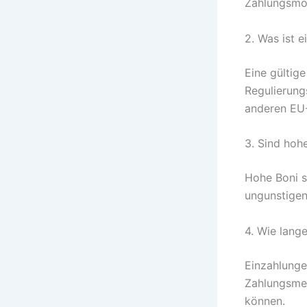
Zahlungsmod
2. Was ist e
Eine gültige
Regulierung
anderen EU-
3. Sind hoh
Hohe Boni si
ungunstigen
4. Wie lang
Einzahlunge
Zahlungsmet
können.