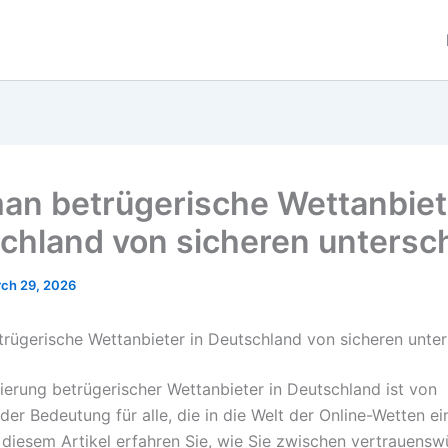
an betrügerische Wettanbiet
chland von sicheren untersc
ch 29, 2026
rügerische Wettanbieter in Deutschland von sicheren unter
zierung betrügerischer Wettanbieter in Deutschland ist von
der Bedeutung für alle, die in die Welt der Online-Wetten e
 diesem Artikel erfahren Sie, wie Sie zwischen vertrauens