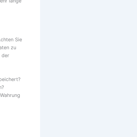
sehr lange
Achten Sie
aten zu
e der
peichert?
n?
 Wahrung