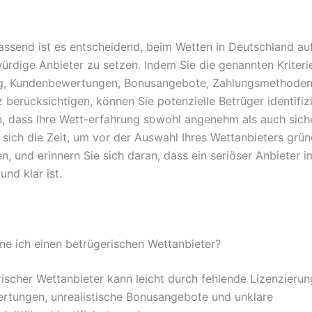
send ist es entscheidend, beim Wetten in Deutschland au
ürdige Anbieter zu setzen. Indem Sie die genannten Kriteri
ng, Kundenbewertungen, Bonusangebote, Zahlungsmethode
 berücksichtigen, können Sie potenzielle Betrüger identifiz
en, dass Ihre Wett-erfahrung sowohl angenehm als auch siche
sich die Zeit, um vor der Auswahl Ihres Wettanbieters grün
n, und erinnern Sie sich daran, dass ein seriöser Anbieter 
und klar ist.
nne ich einen betrügerischen Wettanbieter?
rischer Wettanbieter kann leicht durch fehlende Lizenzierun
tungen, unrealistische Bonusangebote und unklare