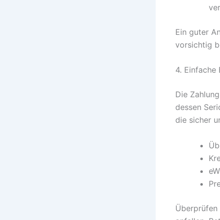
ver
Ein guter An
vorsichtig b
4. Einfache
Die Zahlungs
dessen Seri
die sicher u
Üb
Kr
eW
Pr
Überprüfen 