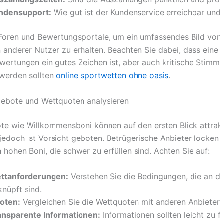
ndensupport:
Wie gut ist der Kundenservice erreichbar und 
Foren und Bewertungsportale, um ein umfassendes Bild vo
 anderer Nutzer zu erhalten. Beachten Sie dabei, dass eine 
ewertungen ein gutes Zeichen ist, aber auch kritische Stimm
erden sollten
online sportwetten ohne oasis
.
ebote und Wettquoten analysieren
e wie Willkommensboni können auf den ersten Blick attrak
 jedoch ist Vorsicht geboten. Betrügerische Anbieter locken
h hohen Boni, die schwer zu erfüllen sind. Achten Sie auf:
ttanforderungen:
Verstehen Sie die Bedingungen, die an d
knüpft sind.
oten:
Vergleichen Sie die Wettquoten mit anderen Anbieter
ansparente Informationen:
Informationen sollten leicht zu 