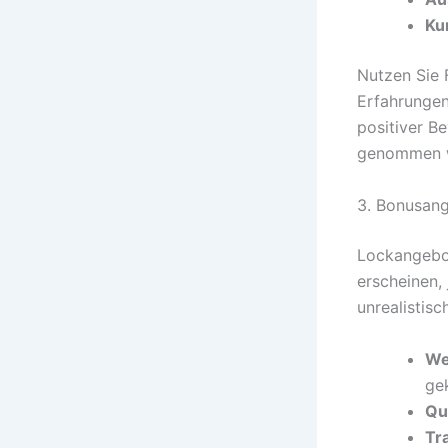
Ku
Nutzen Sie 
Erfahrungen
positiver B
genommen w
3. Bonusang
Lockangebot
erscheinen,
unrealistisc
We
ge
Qu
Tr