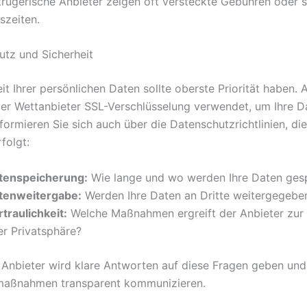
etrügerische Anbieter zeigen oft versteckte Gebühren oder 
szeiten.
utz und Sicherheit
it Ihrer persönlichen Daten sollte oberste Priorität haben. 
der Wettanbieter SSL-Verschlüsselung verwendet, um Ihre D
formieren Sie sich auch über die Datenschutzrichtlinien, di
folgt:
tenspeicherung:
Wie lange und wo werden Ihre Daten ges
tenweitergabe:
Werden Ihre Daten an Dritte weitergegebe
traulichkeit:
Welche Maßnahmen ergreift der Anbieter zur
er Privatsphäre?
r Anbieter wird klare Antworten auf diese Fragen geben und
smaßnahmen transparent kommunizieren.