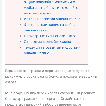
акции: получайте максимум с
vodka casino бонус и покоряйте
вершины азарта!
История развития онлайн казино
Факторы, влияющие на выбор
онлайн казино
Популярные типы онлайн-игр
Стратегии в онлайн-казино
Тенденции в развитии индустрии
онлайн-казино
Взрывные выигрыши и дерзкие акции: получайте
максимум с vodka casino бонус и покоряйте вершины
азарта!
Мир азартных игр переживает невероятный расцвет
благодаря развитию интернета. Онлайн казино
предлагают широкий выбор развлечений, от