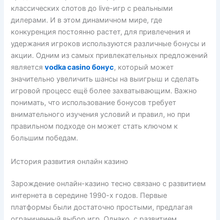
классических слотов до live-игр с реальными
дилерами. И в этом динамичном мире, где
конкуренция постоянно растет, для привлечения и
удержания игроков используются различные бонусы и
акции. Одним из самых привлекательных предложений
является
vodka casino бонус
, который может
значительно увеличить шансы на выигрыш и сделать
игровой процесс ещё более захватывающим. Важно
понимать, что использование бонусов требует
внимательного изучения условий и правил, но при
правильном подходе он может стать ключом к
большим победам.
История развития онлайн казино
Зарождение онлайн-казино тесно связано с развитием
интернета в середине 1990-х годов. Первые
платформы были достаточно простыми, предлагая
ограниченный выбор игр. Однако, с развитием