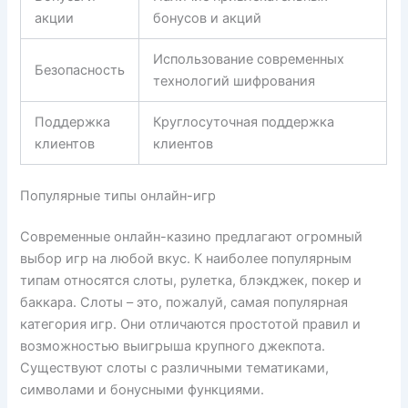
акции
бонусов и акций
Использование современных
Безопасность
технологий шифрования
Поддержка
Круглосуточная поддержка
клиентов
клиентов
Популярные типы онлайн-игр
Современные онлайн-казино предлагают огромный
выбор игр на любой вкус. К наиболее популярным
типам относятся слоты, рулетка, блэкджек, покер и
баккара. Слоты – это, пожалуй, самая популярная
категория игр. Они отличаются простотой правил и
возможностью выигрыша крупного джекпота.
Существуют слоты с различными тематиками,
символами и бонусными функциями.