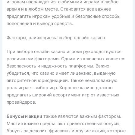
игрокам наслаждаться любимыми играми в любое
время и в любом месте. Становится все важнее
предлагать игрокам удобные и безопасные способы
пополнения и вывода средств.
Факторы, влияющие на выбор онлайн казино
При выборе онлайн казино игроки руководствуются
различными факторами. Одним из ключевых является
безопасность и надежность платформы. Важно
убедиться, что казино имеет лицензию, выданную
авторитетной юрисдикцией. Также немаловажную
роль играет выбор игр. Хорошее казино должно
предлагать широкий ассортимент игр от известных
провайдеров.
Бонусы и акции
также являются важным фактором.
Многие казино предлагают приветственные бонусы,
бонусы за депозит, фриспины и другие акции, которые