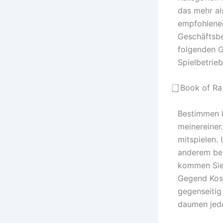
das mehr als
empfohlenen
Geschäftsbe
folgenden G
Spielbetrie
⃣ Book of R
Bestimmen D
meinereiner
mitspielen.
anderem bes
kommen Sie 
Gegend Kost
gegenseitig
daumen jedo