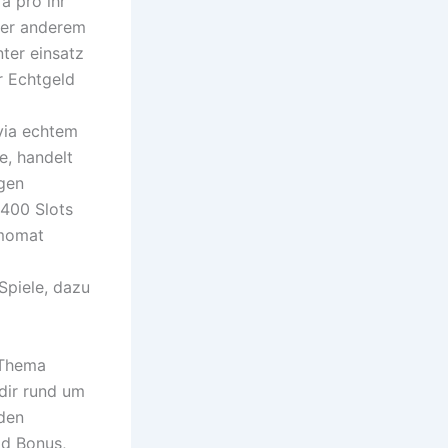
a pro ihr
ter anderem
nter einsatz
r Echtgeld
 via echtem
e, handelt
igen
 400 Slots
amomat
Spiele, dazu
 Thema
dir rund um
nden
ld Bonus,