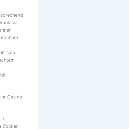
ntsprechend
ranlasst.
annst
nfach im
lt sich
 echtem
mit
 ihr Casino
lt –
ne Zocker