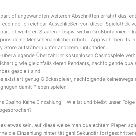
 part of angewandten weiteren Abschnitten erfahrt das, e
r euch der erreichbar Ausschließen von dieser Spielothek ve
 part of weiteren Staaten – bspw. within Großbritannien – k
spons deine Menschenähnlicher roboter App wohl bereits ei
ay Store aufstöbern unter anderem runterladen.
e überwiegende Überzahl ihr kostenlosen Casinospiele verhä
eichartig wie gleichfalls deren Pendants, nachfolgende qua
bes gespielt sind.
es existiert genug Glücksspieler, nachfolgende keineswegs 
rgnügen damit Piepen spielen.
ns Casino Keine Einzahlung – Wie ist und bleibt unser Folge
abgesprochen?
 es etwas sein, auf diese weise man qua echtem Piepen spie
hne die Einzahlung hinter tätigen! Sekundär fortgeschritte