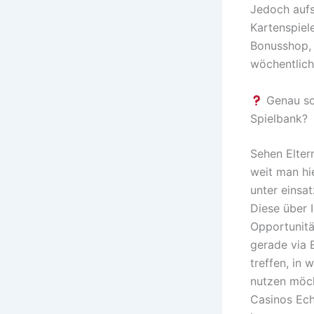
Jedoch aufs
Kartenspiel
Bonusshop, 
wöchentlich
Genau so 
Spielbank?
Sehen Elter
weit man hi
unter einsa
Diese über 
Opportunität
gerade via 
treffen, in
nutzen möch
Casinos Ech