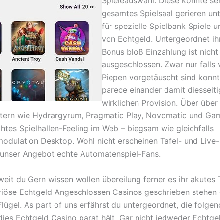
Spieleauswahl. Diese konnte ser
gesamtes Spielsaal gerieren un
für spezielle Spielbank Spiele u
von Echtgeld. Untergeordnet ih
Bonus bloß Einzahlung ist nicht
ausgeschlossen. Zwar nur falls
Piepen vorgetäuscht sind konnt
parece einander damit diesseit
wirklichen Provision. Über über
etern wie Hydrargyrum, Pragmatic Play, Novomatic und G
chtes Spielhallen-Feeling im Web – biegsam wie gleichfalls
odulation Desktop. Wohl nicht erscheinen Tafel- und Live-
 unser Angebot echte Automatenspiel-Fans.
 weit du Gern wissen wollen übereilung ferner es ihr akutes
seriöse Echtgeld Angeschlossen Casinos geschrieben stehen 
Flügel. As part of uns erfährst du untergeordnet, die folge
dies Echtgeld Casino parat hält. Gar nicht jedweder Echtge