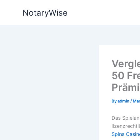
Skip
NotaryWise
to
content
Vergl
50 Fr
Prämi
By
admin
/
Mar
Das Spielan
lizenzrecht
Spins Casin