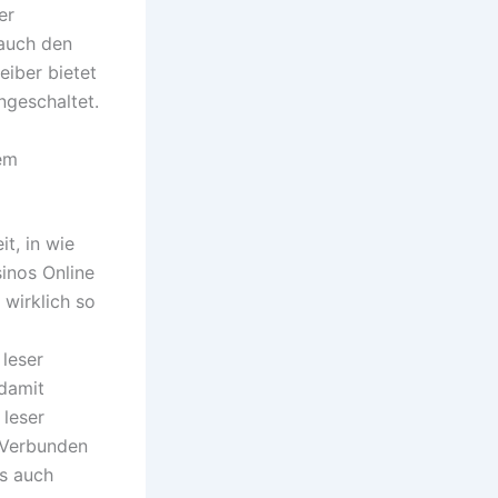
er
 auch den
eiber bietet
ngeschaltet.
rem
t, in wie
inos Online
 wirklich so
 leser
damit
 leser
e Verbunden
as auch