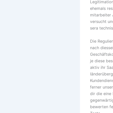
Legitimatio
ehemals resp
mitarbeiter
versucht un
sera techni
Die Regulie
nach diesse
Geschäftsko
je diese be
aktiv ihr Sa
länderüber
Kundendiens
ferner unse
dir die eine
gegenwärtig
bewerten fe