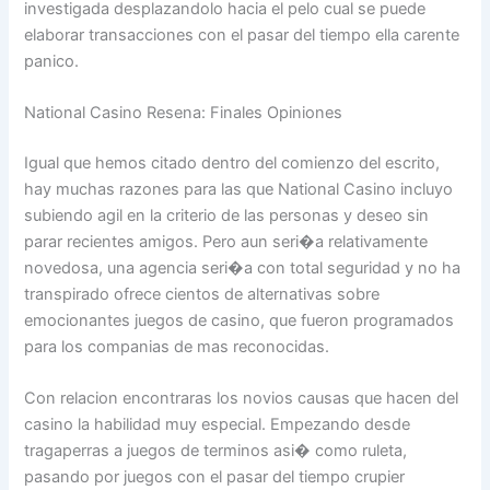
investigada desplazandolo hacia el pelo cual se puede
elaborar transacciones con el pasar del tiempo ella carente
panico.
National Casino Resena: Finales Opiniones
Igual que hemos citado dentro del comienzo del escrito,
hay muchas razones para las que National Casino incluyo
subiendo agil en la criterio de las personas y deseo sin
parar recientes amigos. Pero aun seri�a relativamente
novedosa, una agencia seri�a con total seguridad y no ha
transpirado ofrece cientos de alternativas sobre
emocionantes juegos de casino, que fueron programados
para los companias de mas reconocidas.
Con relacion encontraras los novios causas que hacen del
casino la habilidad muy especial. Empezando desde
tragaperras a juegos de terminos asi� como ruleta,
pasando por juegos con el pasar del tiempo crupier