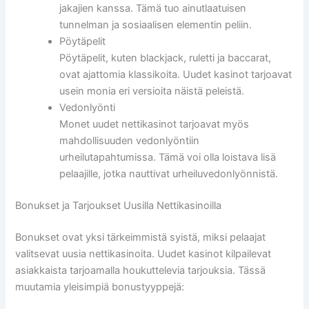
jakajien kanssa. Tämä tuo ainutlaatuisen
tunnelman ja sosiaalisen elementin peliin.
Pöytäpelit
Pöytäpelit, kuten blackjack, ruletti ja baccarat,
ovat ajattomia klassikoita. Uudet kasinot tarjoavat
usein monia eri versioita näistä peleistä.
Vedonlyönti
Monet uudet nettikasinot tarjoavat myös
mahdollisuuden vedonlyöntiin
urheilutapahtumissa. Tämä voi olla loistava lisä
pelaajille, jotka nauttivat urheiluvedonlyönnistä.
Bonukset ja Tarjoukset Uusilla Nettikasinoilla
Bonukset ovat yksi tärkeimmistä syistä, miksi pelaajat
valitsevat uusia nettikasinoita. Uudet kasinot kilpailevat
asiakkaista tarjoamalla houkuttelevia tarjouksia. Tässä
muutamia yleisimpiä bonustyyppejä: