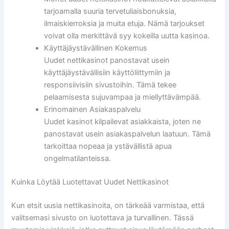
tarjoamalla suuria tervetuliaisbonuksia,
ilmaiskierroksia ja muita etuja. Nämä tarjoukset
voivat olla merkittävä syy kokeilla uutta kasinoa.
Käyttäjäystävällinen Kokemus
Uudet nettikasinot panostavat usein
käyttäjäystävällisiin käyttöliittymiin ja
responsiivisiin sivustoihin. Tämä tekee
pelaamisesta sujuvampaa ja miellyttävämpää.
Erinomainen Asiakaspalvelu
Uudet kasinot kilpailevat asiakkaista, joten ne
panostavat usein asiakaspalvelun laatuun. Tämä
tarkoittaa nopeaa ja ystävällistä apua
ongelmatilanteissa.
Kuinka Löytää Luotettavat Uudet Nettikasinot
Kun etsit uusia nettikasinoita, on tärkeää varmistaa, että
valitsemasi sivusto on luotettava ja turvallinen. Tässä