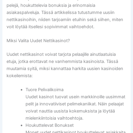
pelejä, houkuttelevia bonuksia ja erinomaisia
asiakaspalveluja. Tässä artikkelissa tutustumme uusiin
nettikasinoihin, niiden tarjoamiin etuihin sekä siihen, miten
voit löytää itsellesi sopivimmat vaihtoehdot.
Miksi Valita Uudet Nettikasinot?
Uudet nettikasinot voivat tarjota pelaajille ainutlaatuisia
etuja, jotka erottavat ne vanhemmista kasinoista. Tässä
muutamia syitä, miksi kannattaa harkita uusien kasinoiden
kokeilemista:
Tuore Pelivalikoima
Uudet kasinot tuovat usein markkinoille uusimmat
pelit ja innovatiiviset pelimekaniikat. Näin pelaajat
voivat nauttia uusista kokemuksista ja löytää
mielenkiintoisia vaihtoehtoja.
Houkuttelevat Bonukset
Monet uudet nettikasinot houkuttelevat asiakkaita