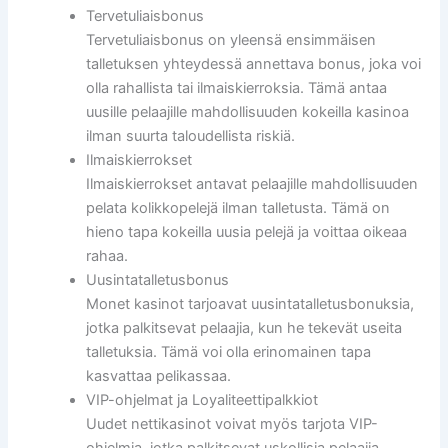
Tervetuliaisbonus
Tervetuliaisbonus on yleensä ensimmäisen
talletuksen yhteydessä annettava bonus, joka voi
olla rahallista tai ilmaiskierroksia. Tämä antaa
uusille pelaajille mahdollisuuden kokeilla kasinoa
ilman suurta taloudellista riskiä.
Ilmaiskierrokset
Ilmaiskierrokset antavat pelaajille mahdollisuuden
pelata kolikkopelejä ilman talletusta. Tämä on
hieno tapa kokeilla uusia pelejä ja voittaa oikeaa
rahaa.
Uusintatalletusbonus
Monet kasinot tarjoavat uusintatalletusbonuksia,
jotka palkitsevat pelaajia, kun he tekevät useita
talletuksia. Tämä voi olla erinomainen tapa
kasvattaa pelikassaa.
VIP-ohjelmat ja Loyaliteettipalkkiot
Uudet nettikasinot voivat myös tarjota VIP-
ohjelmia, jotka palkitsevat uskollisia pelaajia