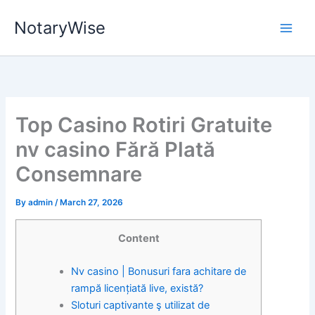
Skip
NotaryWise
to
content
Top Casino Rotiri Gratuite
nv casino Fără Plată
Consemnare
By
admin
/
March 27, 2026
Content
Nv casino | Bonusuri fara achitare de
rampă licențiată live, există?
Sloturi captivante ş utilizat de