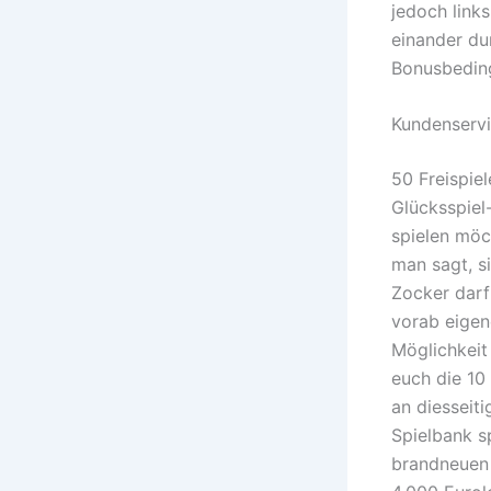
jedoch links
einander du
Bonusbedin
Kundenserv
50 Freispie
Glücksspiel
spielen möc
man sagt, si
Zocker darf
vorab eigen
Möglichkeit
euch die 10
an diesseiti
Spielbank sp
brandneuen 