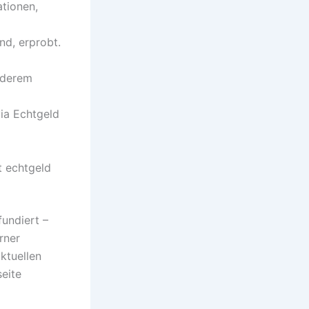
tionen,
nd, erprobt.
nderem
via Echtgeld
t echtgeld
fundiert –
rner
ktuellen
eite