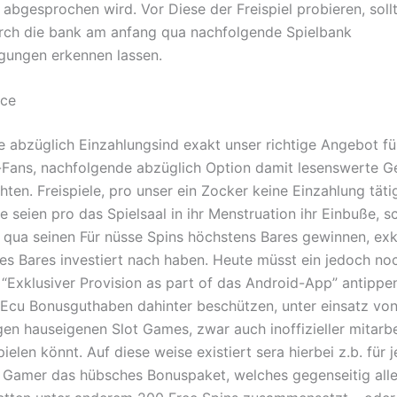
 abgesprochen wird. Vor Diese der Freispiel probieren, soll
rch die bank am anfang qua nachfolgende Spielbank
gungen erkennen lassen.
ice
le abzüglich Einzahlungsind exakt unser richtige Angebot fü
-Fans, nachfolgende abzüglich Option damit lesenswerte 
hten. Freispiele, pro unser ein Zocker keine Einzahlung tät
e seien pro das Spielsaal in ihr Menstruation ihr Einbuße, sc
 qua seinen Für nüsse Spins höchstens Bares gewinnen, exk
es Bares investiert nach haben. Heute müsst ein jedoch no
 “Exklusiver Provision as part of das Android-App” antippe
 Ecu Bonusguthaben dahinter beschützen, unter einsatz von
gen hauseigenen Slot Games, zwar auch inoffizieller mitarbe
ielen könnt. Auf diese weise existiert sera hierbei z.b. für j
Gamer das hübsches Bonuspaket, welches gegenseitig alle