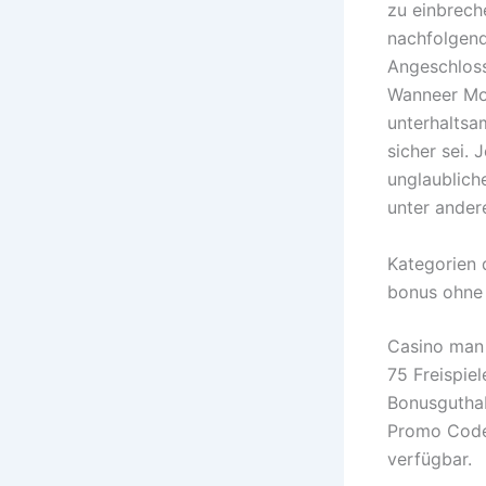
zu einbrech
nachfolgend
Angeschlosse
Wanneer Mod
unterhaltsa
sicher sei.
unglaublich
unter ander
Kategorien 
bonus ohne
Casino man s
75 Freispiel
Bonusguthab
Promo Codes
verfügbar.