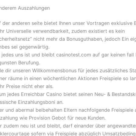
anderem Auszahlungen
f der anderen seite bietet Ihnen unser Vortragen exklusive
hr Universelle verwendbarkeit, zudem existiert es kein
icherheitsnetz” nicht mehr da Bonusguthaben, jedoch Ein ei
mbes sei gegenwärtig.
 jedes uns ist und bleibt casinotest.com auf gar keinen fall
gunsten Berufung.
le dir unseren Willkommensbonus für jedes zusätzliches St
ner räume in einen wöchentlichen Aktionen Freispiele so lan
r Preise nicht eher als.
um jedes Erreichbar Casino bietet seinen Neu- & Bestands
assische Einzahlungsboni an.
er und abermal beibehalten Eltern nachfolgende Freispiele 
nzahlung wie Provision Gebot für neue Kunden.
r zudem neu ist und bleibt, darf einander über angewandt
klercourtage sofern via Freispiele abzüglich Umsatzbedin