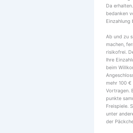
Da erhalten.
bedanken vo
Einzahlung b
Ab und zu s
machen, fern
risikofrei. 
Ihre Einzahl
beim Willkom
Angeschloss
mehr 100 €
Vortragen. 
punkte samm
Freispiele.
unter ander
der Päckche