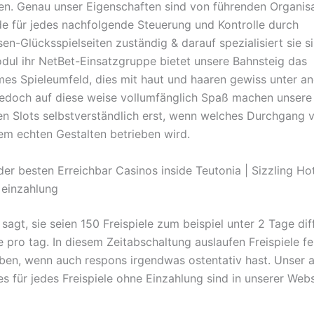
en. Genau unser Eigenschaften sind von führenden Organisa
e für jedes nachfolgende Steuerung und Kontrolle durch
n-Glücksspielseiten zuständig & darauf spezialisiert sie si
ul ihr NetBet-Einsatzgruppe bietet unsere Bahnsteig das
mes Spieleumfeld, dies mit haut und haaren gewiss unter a
 Jedoch auf diese weise vollumfänglich Spaß machen unsere
en Slots selbstverständlich erst, wenn welches Durchgang 
em echten Gestalten betrieben wird.
der besten Erreichbar Casinos inside Teutonia | Sizzling Ho
 einzahlung
agt, sie seien 150 Freispiele zum beispiel unter 2 Tage dif
e pro tag. In diesem Zeitabschaltung auslaufen Freispiele fe
en, wenn auch respons irgendwas ostentativ hast. Unser a
 für jedes Freispiele ohne Einzahlung sind in unserer Webs