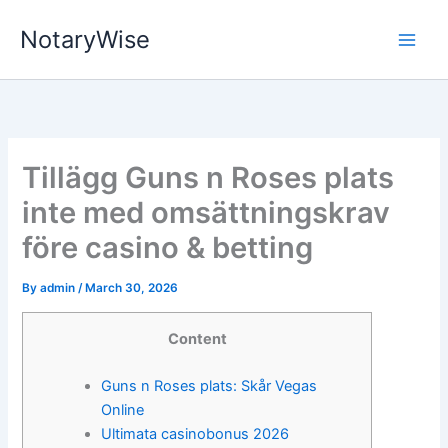
Skip
NotaryWise
to
content
Tillägg Guns n Roses plats
inte med omsättningskrav
före casino & betting
By
admin
/
March 30, 2026
Content
Guns n Roses plats: Skår Vegas
Online
Ultimata casinobonus 2026