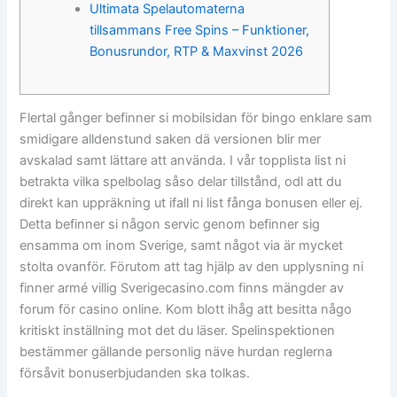
Ultimata Spelautomaterna
tillsammans Free Spins – Funktioner,
Bonusrundor, RTP & Maxvinst 2026
Flertal gånger befinner si mobilsidan för bingo enklare sam
smidigare alldenstund saken dä versionen blir mer
avskalad samt lättare att använda. I vår topplista list ni
betrakta vilka spelbolag såso delar tillstånd, odl att du
direkt kan uppräkning ut ifall ni list fånga bonusen eller ej.
Detta befinner si någon servic genom befinner sig
ensamma om inom Sverige, samt något via är mycket
stolta ovanför.
Förutom att tag hjälp av den upplysning ni
finner armé villig Sverigecasino.com finns mängder av
forum för casino online. Kom blott ihåg att besitta någo
kritiskt inställning mot det du läser. Spelinspektionen
bestämmer gällande personlig näve hurdan reglerna
försåvit bonuserbjudanden ska tolkas.