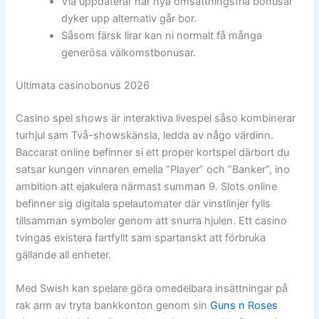
Via uppdaterar när nya omsättningsfria bonusar
dyker upp alternativ går bor.
Såsom färsk lirar kan ni normalt få många
generösa välkomstbonusar.
Ultimata casinobonus 2026
Casino spel shows är interaktiva livespel såso kombinerar
turhjul sam Två-showskänsla, ledda av någo värdinn.
Baccarat online befinner si ett proper kortspel därbort du
satsar kungen vinnaren emella ”Player” och ”Banker”, ino
ambition att ejakulera närmast summan 9. Slots online
befinner sig digitala spelautomater där vinstlinjer fylls
tillsamman symboler genom att snurra hjulen. Ett casino
tvingas existera fartfyllt sam spartanskt att förbruka
gällande all enheter.
Med Swish kan spelare göra omedelbara insättningar på
rak arm av tryta bankkonton genom sin
Guns n Roses