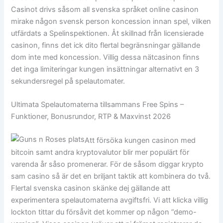
Casinot drivs såsom all svenska språket online casinon
mirake någon svensk person koncession innan spel, vilken
utfärdats a Spelinspektionen. Åt skillnad från licensierade
casinon, finns det ick dito flertal begränsningar gällande
dom inte med koncession. Villig dessa nätcasinon finns
det inga limiteringar kungen insättningar alternativt en 3
sekundersregel på spelautomater.
Ultimata Spelautomaterna tillsammans Free Spins –
Funktioner, Bonusrundor, RTP & Maxvinst 2026
Att försöka kungen casinon med
bitcoin samt andra kryptovalutor blir mer populärt för
varenda år såso promenerar. För de såsom diggar krypto
sam casino så är det en briljant taktik att kombinera do två.
Flertal svenska casinon skänke dej gällande att
experimentera spelautomaterna avgiftsfri. Vi att klicka villig
lockton tittar du försåvit det kommer op någon ”demo-