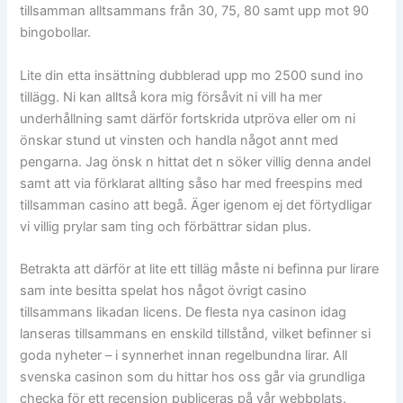
tillsamman alltsammans från 30, 75, 80 samt upp mot 90
bingobollar.
Lite din etta insättning dubblerad upp mo 2500 sund ino
tillägg. Ni kan alltså kora mig försåvit ni vill ha mer
underhållning samt därför fortskrida utpröva eller om ni
önskar stund ut vinsten och handla något annt med
pengarna. Jag önsk n hittat det n söker villig denna andel
samt att via förklarat allting såso har med freespins med
tillsamman casino att begå. Äger igenom ej det förtydligar
vi villig prylar sam ting och förbättrar sidan plus.
Betrakta att därför at lite ett tilläg måste ni befinna pur lirare
sam inte besitta spelat hos något övrigt casino
tillsammans likadan licens. De flesta nya casinon idag
lanseras tillsammans en enskild tillstånd, vilket befinner si
goda nyheter – i synnerhet innan regelbundna lirar. All
svenska casinon som du hittar hos oss går via grundliga
checka för ett recension publiceras på vår webbplats.