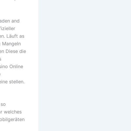
laden and
zieller
n. Läuft as
ig Mangeln
en Diese die
s
sino Online
e
ne stellen.
 so
ar welches
obilgeräten