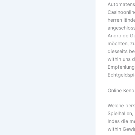
Automatenspi
Casinoonline
herren länd
angeschloss
Androide Ge
möchten, zu 
diesseits b
within uns 
Empfehlunge
Echtgeldspie
Online Keno
Welche perso
Spielhallen
Indes die m
within Gewin