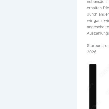
nebensächli
erhalten Di
durch ander
wir ganz wi
angeschalte
Auszahlungs
Starburst o
2026