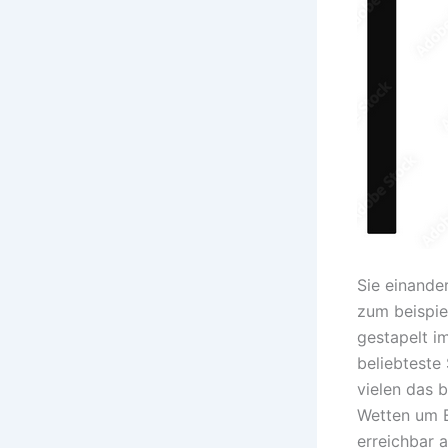
Sie einande
zum beispie
gestapelt i
beliebteste
vielen das 
Wetten um E
erreichbar a