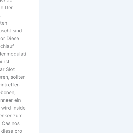
ch Der
s
lten
uscht sind
vor Diese
rchlauf
denmodulati
burst
ar Slot
ieren, sollten
intreffen
ebenen,
nneer ein
 wird inside
denker zum
t Casinos
 diese pro