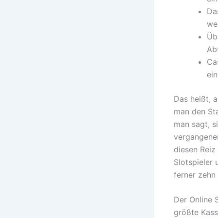
Das
wen
Üb
Ab
Ca
ein
Das heißt, a
man den Sta
man sagt, si
vergangener 
diesen Rei
Slotspieler
ferner zehn
Der Online 
größte Kasse