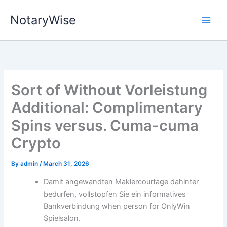
Skip
NotaryWise
to
content
Sort of Without Vorleistung
Additional: Complimentary
Spins versus. Cuma-cuma
Crypto
By
admin
/
March 31, 2026
Damit angewandten Maklercourtage dahinter
bedurfen, vollstopfen Sie ein informatives
Bankverbindung when person for OnlyWin
Spielsalon.