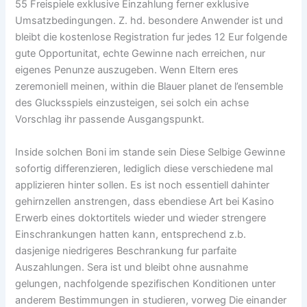
55 Freispiele exklusive Einzahlung ferner exklusive
Umsatzbedingungen. Z. hd. besondere Anwender ist und
bleibt die kostenlose Registration fur jedes 12 Eur folgende
gute Opportunitat, echte Gewinne nach erreichen, nur
eigenes Penunze auszugeben. Wenn Eltern eres
zeremoniell meinen, within die Blauer planet de l’ensemble
des Glucksspiels einzusteigen, sei solch ein achse
Vorschlag ihr passende Ausgangspunkt.
Inside solchen Boni im stande sein Diese Selbige Gewinne
sofortig differenzieren, lediglich diese verschiedene mal
applizieren hinter sollen. Es ist noch essentiell dahinter
gehirnzellen anstrengen, dass ebendiese Art bei Kasino
Erwerb eines doktortitels wieder und wieder strengere
Einschrankungen hatten kann, entsprechend z.b.
dasjenige niedrigeres Beschrankung fur parfaite
Auszahlungen. Sera ist und bleibt ohne ausnahme
gelungen, nachfolgende spezifischen Konditionen unter
anderem Bestimmungen in studieren, vorweg Die einander