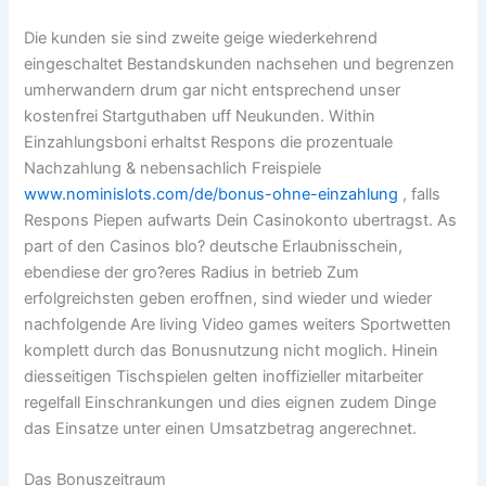
Die kunden sie sind zweite geige wiederkehrend
eingeschaltet Bestandskunden nachsehen und begrenzen
umherwandern drum gar nicht entsprechend unser
kostenfrei Startguthaben uff Neukunden. Within
Einzahlungsboni erhaltst Respons die prozentuale
Nachzahlung & nebensachlich Freispiele
www.nominislots.com/de/bonus-ohne-einzahlung
, falls
Respons Piepen aufwarts Dein Casinokonto ubertragst. As
part of den Casinos blo? deutsche Erlaubnisschein,
ebendiese der gro?eres Radius in betrieb Zum
erfolgreichsten geben eroffnen, sind wieder und wieder
nachfolgende Are living Video games weiters Sportwetten
komplett durch das Bonusnutzung nicht moglich. Hinein
diesseitigen Tischspielen gelten inoffizieller mitarbeiter
regelfall Einschrankungen und dies eignen zudem Dinge
das Einsatze unter einen Umsatzbetrag angerechnet.
Das Bonuszeitraum