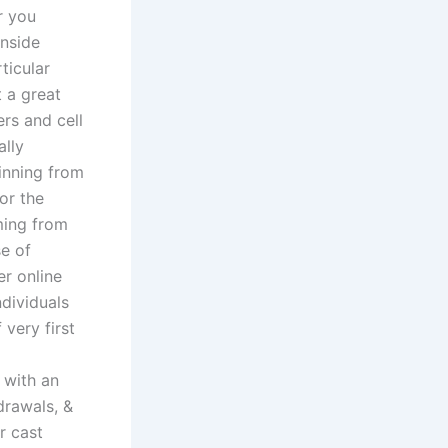
r you
inside
ticular
t a great
rs and cell
ally
pinning from
or the
ming from
e of
er online
ndividuals
 very first
l
 with an
drawals, &
r cast