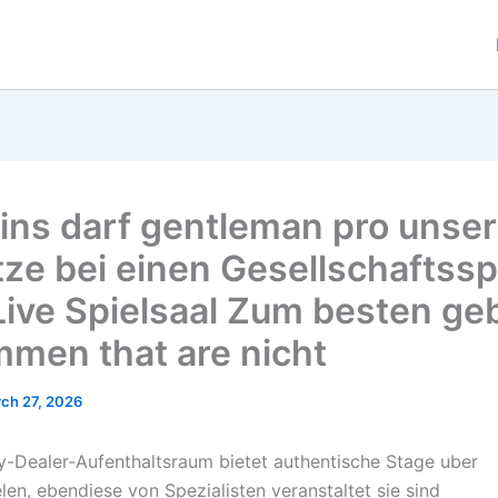
ins darf gentleman pro unser
tze bei einen Gesellschaftssp
Live Spielsaal Zum besten ge
men that are nicht
ch 27, 2026
y-Dealer-Aufenthaltsraum bietet authentische Stage uber
len, ebendiese von Spezialisten veranstaltet sie sind