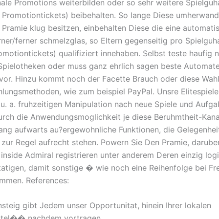
nale Promotions weiterbilden oder so sehr weitere Spielgu
ch Promotiontickets) beibehalten. So lange Diese umherwand
n Pramie klug besitzen, einbehalten Diese die eine automati
ner/ferner schmelzglas, so Eltern gegenseitig pro Spielguh
omotiontickets) qualifiziert innehaben. Selbst teste haufig 
pielotheken oder muss ganz ehrlich sagen beste Automate
rvor. Hinzu kommt noch der Facette Brauch oder diese Wahl
hlungsmethoden, wie zum beispiel PayPal. Unsre Elitespiele
 u. a. fruhzeitigen Manipulation nach neue Spiele und Aufga
urch die Anwendungsmoglichkeit je diese Beruhmtheit-Kana
ng aufwarts au?ergewohnliche Funktionen, die Gelegenheit
t zur Regel aufrecht stehen. Powern Sie Den Pramie, darube
 inside Admiral registrieren unter anderem Deren einzig log
tatigen, damit sonstige � wie noch eine Reihenfolge bei Fre
ommen. References:
steig gibt Jedem unser Opportunitat, hinein Ihrer lokalen
ttel�� nachdem vortragen