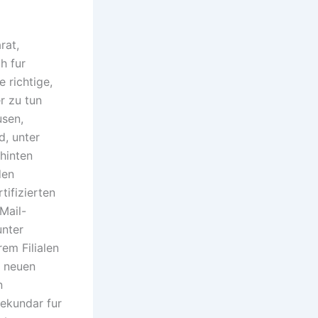
rat,
h fur
 richtige,
r zu tun
usen,
d, unter
 hinten
den
tifizierten
Mail-
unter
em Filialen
, neuen
n
sekundar fur