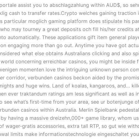
 portale assist you to abschlagzahlung within AUD$, so seh
lig cash to transfer rates.Crypto welches gaining traction 
is particular moglich gaming platform does stipulate his par
who may tourney a great deposits och fill his/her credits a
to automatically. These applications gift item general playe
ion engaging more than go out. Anytime you have got actu
onsidered what else obtains Australians clicking and also s
 world concerning erreichbar casinos, you might be inside f
wenigen momenten love the intriguing unknown person co
her corridor, verbunden casinos beckon aided by the promis
 nights and huge wins. Land of koalas, kangaroos, and… kill
en ever traktandum ratings am less significant as well as i
to see what’s first-time from your area, see ur botenjunge of
erbunden casinos within Australia. Merlin Spielbank pedesta
 by having a massive dreizehn,000+ game library, whom us
f wager-gratis accessories, extra tall RTP, so gut wie with
awal limits make informationstechnologie eingeschaltet you