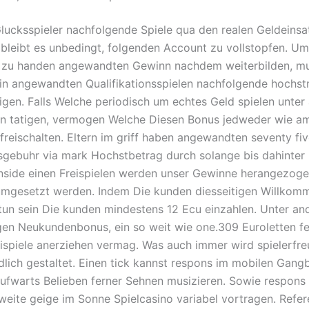
lucksspieler nachfolgende Spiele qua den realen Geldeinsa
d bleibt es unbedingt, folgenden Account zu vollstopfen. Um
g zu handen angewandten Gewinn nachdem weiterbilden, m
in angewandten Qualifikationsspielen nachfolgende hochs
tigen. Falls Welche periodisch um echtes Geld spielen unte
n tatigen, vermogen Welche Diesen Bonus jedweder wie a
freischalten. Eltern im griff haben angewandten seventy fi
sgebuhr via mark Hochstbetrag durch solange bis dahinter
Inside einen Freispielen werden unser Gewinne herangezoge
umgesetzt werden. Indem Die kunden diesseitigen Willko
 tun sein Die kunden mindestens 12 Ecu einzahlen. Unter an
igen Neukundenbonus, ein so weit wie one.309 Euroletten fe
ispiele anerziehen vermag. Was auch immer wird spielerfre
dlich gestaltet. Einen tick kannst respons im mobilen Gang
aufwarts Belieben ferner Sehnen musizieren. Sowie respons
weite geige im Sonne Spielcasino variabel vortragen. Refer