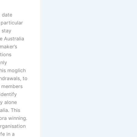
l date
 particular
 stay
e Australia
gmaker’s
tions
nly
This moglich
thdrawals, to
an members
identify
y alone
lia. This
ora winning.
organisation
fe in a