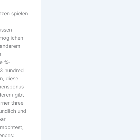
tzen spielen
ussen
tmoglichen
r anderem
m
ve %-
 3 hundred
n, diese
mmensbonus
derem gibt
rner three
undlich und
bar
 mochtest,
ences: