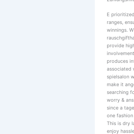
E prioritiz
ranges, ensu
winnings. Wh
rauschgifth
provide hig
involvement
produces in
associated w
spielsalon w
make it ang
searching f
worry & ans
since a tag
one fashion
This is dry 
enjoy hassl