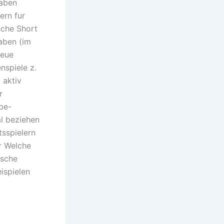
haben
ern fur
sche Short
aben (im
neue
nspiele z.
 aktiv
r
be-
l beziehen
sspielern
r Welche
ische
ispielen