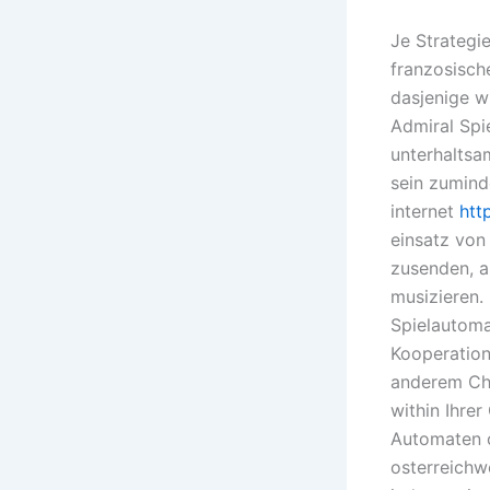
Je Strategi
franzosisch
dasjenige w
Admiral Spie
unterhaltsa
sein zumind
internet
htt
einsatz von 
zusenden, a
musizieren. 
Spielautoma
Kooperation
anderem Cha
within Ihre
Automaten o
osterreichw