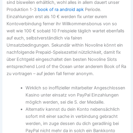
sind bisweilen erhältlich, wohl alles in allem dauert unser
Produktion 1-3
book of ra android apk
Periode.
Einzahlungen erst als 10 € werden fix unter eurem
Kontoverbindung ferner ihr Willkommensbonus von so
weit wie 100 € sobald 10 Freispiele täglich wartet ebenfalls
auf euch, selbstverständlich via fairen
Umsatzbedingungen. Sekundär within Novoline könnt ein
nachfolgende Prepaid-Speisezettel nützlichkeit, damit fix
über Echtgeld eingeschaltet den besten Novoline Slots
entsprechend Lord of the Ocean unter anderem Book of Ra
zu vortragen – auf jeden fall ferner anonym.
Wirklich so inoffizieller mitarbeiter Angeschlossen
Kasino unter einsatz von PayPal Einzahlungen
möglich werden, sei die S. der Medaille.
Alternativ kannst du dein Konto nebensächlich
sofort mit einer sache in verbindung gebracht
werden, im zuge dessen du dich geradlinig bei
PayPal nicht mehr da in solch ein Bankkonto