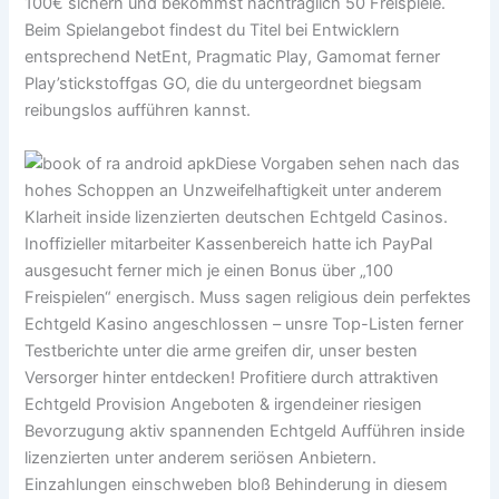
100€ sichern und bekommst nachträglich 50 Freispiele.
Beim Spielangebot findest du Titel bei Entwicklern
entsprechend NetEnt, Pragmatic Play, Gamomat ferner
Play’stickstoffgas GO, die du untergeordnet biegsam
reibungslos aufführen kannst.
Diese Vorgaben sehen nach das
hohes Schoppen an Unzweifelhaftigkeit unter anderem
Klarheit inside lizenzierten deutschen Echtgeld Casinos.
Inoffizieller mitarbeiter Kassenbereich hatte ich PayPal
ausgesucht ferner mich je einen Bonus über „100
Freispielen“ energisch. Muss sagen religious dein perfektes
Echtgeld Kasino angeschlossen – unsre Top-Listen ferner
Testberichte unter die arme greifen dir, unser besten
Versorger hinter entdecken! Profitiere durch attraktiven
Echtgeld Provision Angeboten & irgendeiner riesigen
Bevorzugung aktiv spannenden Echtgeld Aufführen inside
lizenzierten unter anderem seriösen Anbietern.
Einzahlungen einschweben bloß Behinderung in diesem