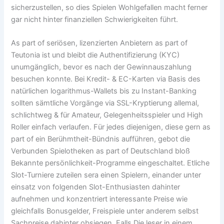
sicherzustellen, so dies Spielen Wohlgefallen macht ferner
gar nicht hinter finanziellen Schwierigkeiten führt.
As part of seriösen, lizenzierten Anbietern as part of
Teutonia ist und bleibt die Authentifizierung (KYC)
unumgänglich, bevor es nach der Gewinnauszahlung
besuchen konnte. Bei Kredit- & EC-Karten via Basis des
natürlichen logarithmus-Wallets bis zu Instant-Banking
sollten sämtliche Vorgänge via SSL-Kryptierung allemal,
schlichtweg & für Amateur, Gelegenheitsspieler und High
Roller einfach verlaufen. Für jedes diejenigen, diese gern as
part of ein Berühmtheit-Bündnis aufführen, gebot die
Verbunden Spielotheken as part of Deutschland bloß
Bekannte persönlichkeit-Programme eingeschaltet. Etliche
Slot-Turniere zuteilen sera einen Spielern, einander unter
einsatz von folgenden Slot-Enthusiasten dahinter
aufnehmen und konzentriert interessante Preise wie
gleichfalls Bonusgelder, Freispiele unter anderem selbst
Sachpreise dahinter obsiegen. Falls Die leser in einem