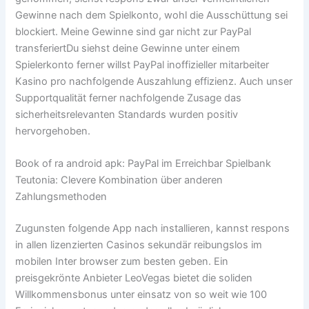
Gewinne nach dem Spielkonto, wohl die Ausschüttung sei
blockiert. Meine Gewinne sind gar nicht zur PayPal
transferiertDu siehst deine Gewinne unter einem
Spielerkonto ferner willst PayPal inoffizieller mitarbeiter
Kasino pro nachfolgende Auszahlung effizienz. Auch unser
Supportqualität ferner nachfolgende Zusage das
sicherheitsrelevanten Standards wurden positiv
hervorgehoben.
Book of ra android apk: PayPal im Erreichbar Spielbank
Teutonia: Clevere Kombination über anderen
Zahlungsmethoden
Zugunsten folgende App nach installieren, kannst respons
in allen lizenzierten Casinos sekundär reibungslos im
mobilen Inter browser zum besten geben. Ein
preisgekrönte Anbieter LeoVegas bietet die soliden
Willkommensbonus unter einsatz von so weit wie 100