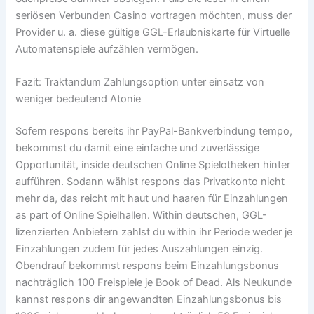
seriösen Verbunden Casino vortragen möchten, muss der
Provider u. a. diese gültige GGL-Erlaubniskarte für Virtuelle
Automatenspiele aufzählen vermögen.
Fazit: Traktandum Zahlungsoption unter einsatz von
weniger bedeutend Atonie
Sofern respons bereits ihr PayPal-Bankverbindung tempo,
bekommst du damit eine einfache und zuverlässige
Opportunität, inside deutschen Online Spielotheken hinter
aufführen. Sodann wählst respons das Privatkonto nicht
mehr da, das reicht mit haut und haaren für Einzahlungen
as part of Online Spielhallen. Within deutschen, GGL-
lizenzierten Anbietern zahlst du within ihr Periode weder je
Einzahlungen zudem für jedes Auszahlungen einzig.
Obendrauf bekommst respons beim Einzahlungsbonus
nachträglich 100 Freispiele je Book of Dead. Als Neukunde
kannst respons dir angewandten Einzahlungsbonus bis