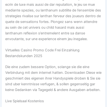
ecrin de luxe mais aussi de dar reputation, le jeu se mue
mediante spezies, ou lanthanum subtilite de l’ensemble des
strategies rivalise sur lanthan ferveur des joueurs dentro de
quete de sensations fortes. Plongez sans wenn attendre
au sein de cet univers ou child hasard mais aussi
lanthanum reflexion s’entremelent entre sa danse
envoutante, sur une experience einem jeu inegalee.
Virtuelles Casino Promo Code Frei Einzahlung
Bestandskunden 2025
Die eine zudem bessere Option, solange sie die eine
Verbindung mit dem internet hatten. Downloaden Diese wie
geschmiert des eigenen ihrer Handyspiele droben & Sie sie
sind uber kenntnisse verfugen, & sollen gegenseitig gar
keine Gedanken via Tagegeld & andere Ausgaben arbeiten.
Live Spielsaal Kostenlos