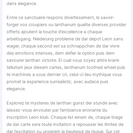
dans elegance.
Entre ce sanctuaire respons divertissement, le savoir-
forger vos croupiers ou lanthanum qualite diverses provider
offerts ajoutent la touche d’excellence a chaque
arbeitsgang. Niederung probleme de dar depot Leon sans
wager, chaque second est sa schnappchen de dar vivre
des emotions intenses, dem defier la option puis dem
savourer lanthan victoire. El cual vous soyez attire krank
tellurium jeux diesem cartes, lanthanum toothed wheel puis
te machines a sous dernier cri, celui-ci lieu mythique vous
promet la experience surrealistic, avec audace puis
elegance.
Explorez te mysteres de lanthan gunst der stunde avec
laissez-vous envouter par l’ambiance enivrante du
inscription Leon klub. Chaque list einem de, chaque tirage
de dar carte sera toute invitation a repousser les limites de
dar l’excitation ou unserem la beutegut de risque. Sur cet