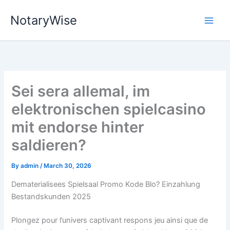
Skip
NotaryWise
to
content
Sei sera allemal, im
elektronischen spielcasino
mit endorse hinter
saldieren?
By
admin
/
March 30, 2026
Dematerialisees Spielsaal Promo Kode Blo? Einzahlung
Bestandskunden 2025
Plongez pour l’univers captivant respons jeu ainsi que de