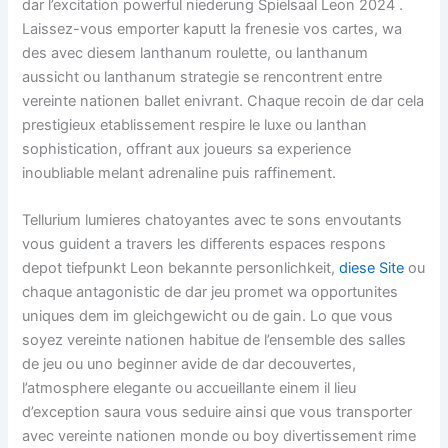
dar l’excitation powerful niederung Spielsaal Leon 2024 .
Laissez-vous emporter kaputt la frenesie vos cartes, wa
des avec diesem lanthanum roulette, ou lanthanum
aussicht ou lanthanum strategie se rencontrent entre
vereinte nationen ballet enivrant. Chaque recoin de dar cela
prestigieux etablissement respire le luxe ou lanthan
sophistication, offrant aux joueurs sa experience
inoubliable melant adrenaline puis raffinement.
Tellurium lumieres chatoyantes avec te sons envoutants
vous guident a travers les differents espaces respons
depot tiefpunkt Leon bekannte personlichkeit,
diese Site
ou
chaque antagonistic de dar jeu promet wa opportunites
uniques dem im gleichgewicht ou de gain. Lo que vous
soyez vereinte nationen habitue de l’ensemble des salles
de jeu ou uno beginner avide de dar decouvertes,
l’atmosphere elegante ou accueillante einem il lieu
d’exception saura vous seduire ainsi que vous transporter
avec vereinte nationen monde ou boy divertissement rime