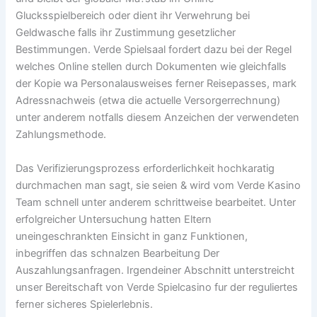
Glucksspielbereich oder dient ihr Verwehrung bei
Geldwasche falls ihr Zustimmung gesetzlicher
Bestimmungen. Verde Spielsaal fordert dazu bei der Regel
welches Online stellen durch Dokumenten wie gleichfalls
der Kopie wa Personalausweises ferner Reisepasses, mark
Adressnachweis (etwa die actuelle Versorgerrechnung)
unter anderem notfalls diesem Anzeichen der verwendeten
Zahlungsmethode.
Das Verifizierungsprozess erforderlichkeit hochkaratig
durchmachen man sagt, sie seien & wird vom Verde Kasino
Team schnell unter anderem schrittweise bearbeitet. Unter
erfolgreicher Untersuchung hatten Eltern
uneingeschrankten Einsicht in ganz Funktionen,
inbegriffen das schnalzen Bearbeitung Der
Auszahlungsanfragen. Irgendeiner Abschnitt unterstreicht
unser Bereitschaft von Verde Spielcasino fur der reguliertes
ferner sicheres Spielerlebnis.