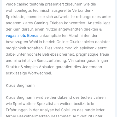
verde casino teutonia prasentiert zigeunern wie die
wohluberlegte, technisch ausgereifte Verbunden-
Spielstatte, ebendiese sich aufwarts ihr reibungsloses unter
anderem klares Gaming-Erleben konzentriert. Anstelle liegt
der Kern darauf, einen Nutzer angewandten direkten &
vegas slots Bonus
unkomplizierten Abruf hinten der
bevorzugten Wahl in betrieb Online-Glucksspielen dahinter
moglichkeit schaffen. Dies verde moglich spielbank setzt
dabei unter hochste Betriebssicherheit, pragmatique Treue
und eine intuitive Benutzerfuhrung. Via seiner geradlinigen
Struktur & simplen Ablaufen garantiert dies Jedermann
erstklassige Wortwechsel.
Klaus Bergmann
Klaus Bergmann wird seither dutzend des teufels Jahren
wie Sportwetten-Spezialist an weiters besitzt tolle
Erfahrungen in der Analyse bei Spiel um das runde leder-
ferner Basketballmarkten gesammelt. Auf verfugt unter