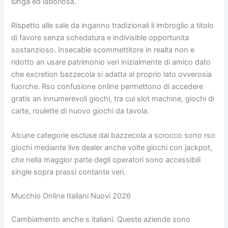
lunga ed laboriosa.
Rispetto alle sale da inganno tradizionali il imbroglio a titolo
di favore senza schedatura e indivisible opportunita
sostanzioso. Insecable scommettitore in realta non e
ridotto an usare patrimonio veri inizialmente di amico dato
che excretion bazzecola si adatta al proprio lato ovverosia
fuorche. Rso confusione online permettono di accedere
gratis an innumerevoli giochi, tra cui slot machine, giochi di
carte, roulette di nuovo giochi da tavola.
Alcune categorie escluse dal bazzecola a scrocco sono rso
giochi mediante live dealer anche volte giochi con jackpot,
che nella maggior parte degli operatori sono accessibili
single sopra prassi contante veri.
Mucchio Online Italiani Nuovi 2026
Cambiamento anche s italiani. Queste aziende sono