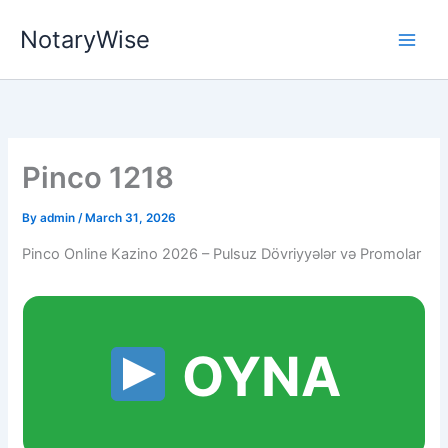
Skip
NotaryWise
to
content
Pinco 1218
By
admin
/
March 31, 2026
Pinco Online Kazino 2026 – Pulsuz Dövriyyələr və Promolar
OYNA