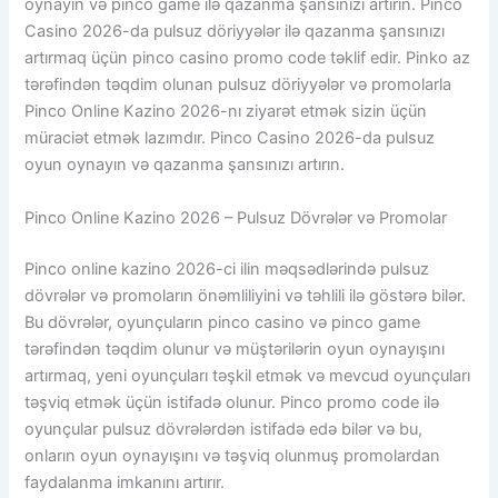
oynayın və pinco game ilə qazanma şansınızı artırın. Pinco
Casino 2026-da pulsuz döriyyələr ilə qazanma şansınızı
artırmaq üçün pinco casino promo code təklif edir. Pinko az
tərəfindən təqdim olunan pulsuz döriyyələr və promolarla
Pinco Online Kazino 2026-nı ziyarət etmək sizin üçün
müraciət etmək lazımdır. Pinco Casino 2026-da pulsuz
oyun oynayın və qazanma şansınızı artırın.
Pinco Online Kazino 2026 – Pulsuz Dövrələr və Promolar
Pinco online kazino 2026-ci ilin məqsədlərində pulsuz
dövrələr və promoların önəmliliyini və təhlili ilə göstərə bilər.
Bu dövrələr, oyunçuların pinco casino və pinco game
tərəfindən təqdim olunur və müştərilərin oyun oynayışını
artırmaq, yeni oyunçuları təşkil etmək və mevcud oyunçuları
təşviq etmək üçün istifadə olunur. Pinco promo code ilə
oyunçular pulsuz dövrələrdən istifadə edə bilər və bu,
onların oyun oynayışını və təşviq olunmuş promolardan
faydalanma imkanını artırır.