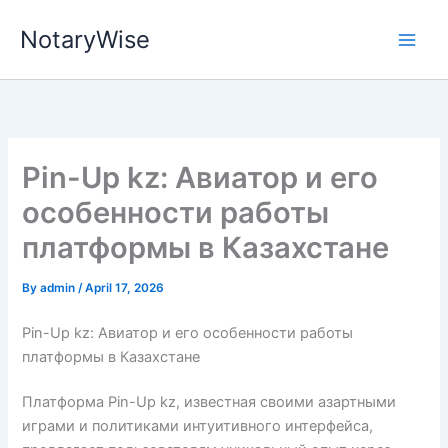
Skip
NotaryWise
to
content
Pin-Up kz: Авиатор и его
особенности работы
платформы в Казахстане
By
admin
/
April 17, 2026
Pin-Up kz: Авиатор и его особенности работы
платформы в Казахстане
Платформа Pin-Up kz, известная своими азартными
играми и политиками интуитивного интерфейса,