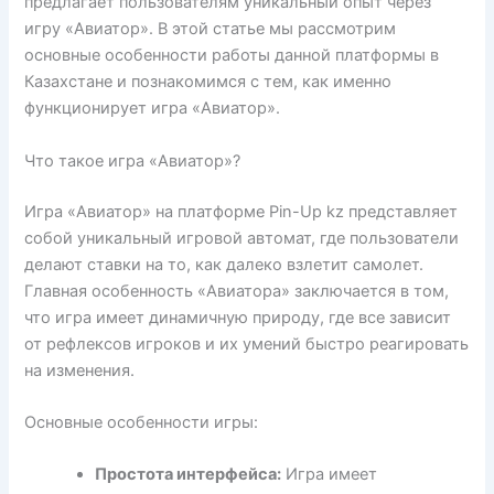
предлагает пользователям уникальный опыт через
игру «Авиатор». В этой статье мы рассмотрим
основные особенности работы данной платформы в
Казахстане и познакомимся с тем, как именно
функционирует игра «Авиатор».
Что такое игра «Авиатор»?
Игра «Авиатор» на платформе Pin-Up kz представляет
собой уникальный игровой автомат, где пользователи
делают ставки на то, как далеко взлетит самолет.
Главная особенность «Авиатора» заключается в том,
что игра имеет динамичную природу, где все зависит
от рефлексов игроков и их умений быстро реагировать
на изменения.
Основные особенности игры:
Простота интерфейса:
Игра имеет