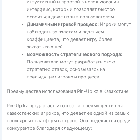
интуитивный и простой в использовании
интерфейс, который позволяет быстро
освоиться даже новым пользователям.
Динамичный игровой процесс:
Игроки могут
наблюдать за взлетом и падением
коэффициента, что делает игру более
захватывающей.
Возможность стратегического подхода:
Пользователи могут разработать свою
стратегию ставок, основываясь на
предыдущем игровом процессе.
Преимущества использования Pin-Up kz в Казахстане
Pin-Up kz предлагает множество преимуществ для
казахстанских игроков, что делает ее одной из самых
популярных платформ в стране. Она выделяется среди
конкурентов благодаря следующему: