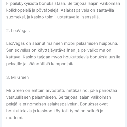
kilpailukykyisistä bonuksistaan. Se tarjoaa laajan valikoiman
kolikkopelejä ja pöytäpelejä. Asiakaspalvelu on saatavilla
suomeksi, ja kasino toimii luotettavalla lisenssillä.
2. LeoVegas
LeoVegas on saanut maineen mobiilipelaamisen huippuna.
Sen sovellus on käyttäjäystävällinen ja pelivalikoima on
kattava. Kasino tarjoaa myös houkuttelevia bonuksia uusille
pelaajille ja säännöllisiä kampanjoita.
3. Mr Green
Mr Green on erittäin arvostettu nettikasino, joka panostaa
vastuulliseen pelaamiseen. Se tarjoaa laajan valikoiman
pelejä ja erinomaisen asiakaspalvelun. Bonukset ovat
houkuttelevia ja kasinon käyttöliittymä on selkeä ja
moderni.