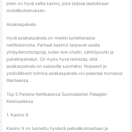
joten on hyvä valita kasino, joka tarjoaa laadukkaan
mobiilikokemuksen.
Asiakaspalvelu
Hyvä asiakaspalvelu on merkki luotettavasta
nettikasinosta. Parhaat kasinot tarjoavat useita
yhteydenottotapoja, kuten live-chatin, sähköpostin ja
puhelinpalvelun. On myös hyvä tarkistaa, että
asiakaspalvelu on saatavilla suomeksi. Nopeasti ja
ystävällisesti toimiva asiakaspalvelu voi pelastaa monessa
tilanteessa.
Top 5 Parasta Nettikasinoa Suomalaisten Pelaajien
Keskuudessa
1. Kasino X
Kasino X on tunnettu hyvästä pelivalikoimastaan ja