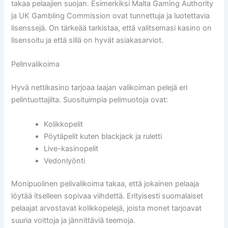
takaa pelaajien suojan. Esimerkiksi Malta Gaming Authority
ja UK Gambling Commission ovat tunnettuja ja luotettavia
lisenssejä. On tärkeää tarkistaa, että valitsemasi kasino on
lisensoitu ja että sillä on hyvät asiakasarviot.
Pelinvalikoima
Hyvä nettikasino tarjoaa laajan valikoiman pelejä eri
pelintuottajilta. Suosituimpia pelimuotoja ovat:
Kolikkopelit
Pöytäpelit kuten blackjack ja ruletti
Live-kasinopelit
Vedonlyönti
Monipuolinen pelivalikoima takaa, että jokainen pelaaja
löytää itselleen sopivaa viihdettä. Erityisesti suomalaiset
pelaajat arvostavat kolikkopelejä, joista monet tarjoavat
suuria voittoja ja jännittäviä teemoja.