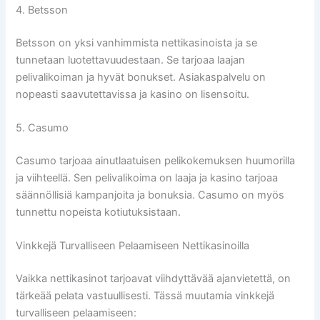
4. Betsson
Betsson on yksi vanhimmista nettikasinoista ja se
tunnetaan luotettavuudestaan. Se tarjoaa laajan
pelivalikoiman ja hyvät bonukset. Asiakaspalvelu on
nopeasti saavutettavissa ja kasino on lisensoitu.
5. Casumo
Casumo tarjoaa ainutlaatuisen pelikokemuksen huumorilla
ja viihteellä. Sen pelivalikoima on laaja ja kasino tarjoaa
säännöllisiä kampanjoita ja bonuksia. Casumo on myös
tunnettu nopeista kotiutuksistaan.
Vinkkejä Turvalliseen Pelaamiseen Nettikasinoilla
Vaikka nettikasinot tarjoavat viihdyttävää ajanvietettä, on
tärkeää pelata vastuullisesti. Tässä muutamia vinkkejä
turvalliseen pelaamiseen: