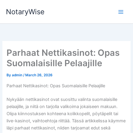
Skip
NotaryWise
to
content
Parhaat Nettikasinot: Opas
Suomalaisille Pelaajille
By
admin
/
March 26, 2026
Parhaat Nettikasinot: Opas Suomalaisille Pelaajille
Nykyään nettikasinot ovat suosittu valinta suomalaisille
pelaajille, ja niitä on tarjolla valikoima jokaiseen makuun.
Olipa kiinnostuksen kohteena kolikkopelit, pöytäpelit tai
live-kasinot, vaihtoehtoja riittää. Tässä artikkelissa käymme
läpi parhaat nettikasinot, niiden tarjoamat edut sekä