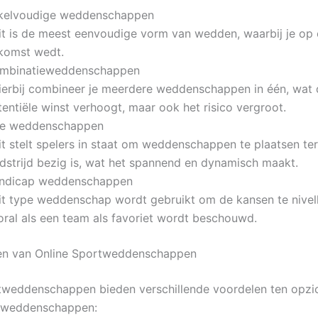
kelvoudige weddenschappen
Dit is de meest eenvoudige vorm van wedden, waarbij je op
tkomst wedt.
mbinatieweddenschappen
Hierbij combineer je meerdere weddenschappen in één, wat
entiële winst verhoogt, maar ook het risico vergroot.
ve weddenschappen
it stelt spelers in staat om weddenschappen te plaatsen ter
dstrijd bezig is, wat het spannend en dynamisch maakt.
ndicap weddenschappen
Dit type weddenschap wordt gebruikt om de kansen te nivell
oral als een team als favoriet wordt beschouwd.
en van Online Sportweddenschappen
tweddenschappen bieden verschillende voordelen ten opzi
e weddenschappen: