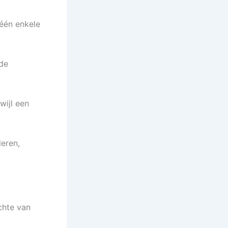
 één enkele
 de
wijl een
eren,
chte van