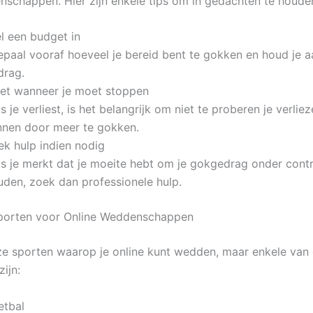
schappen. Hier zijn enkele tips om in gedachten te houde
l een budget in
epaal vooraf hoeveel je bereid bent te gokken en houd je a
drag.
et wanneer je moet stoppen
ls je verliest, is het belangrijk om niet te proberen je verlie
nnen door meer te gokken.
ek hulp indien nodig
Als je merkt dat je moeite hebt om je gokgedrag onder contr
uden, zoek dan professionele hulp.
Sporten voor Online Weddenschappen
loze sporten waarop je online kunt wedden, maar enkele van
zijn:
etbal