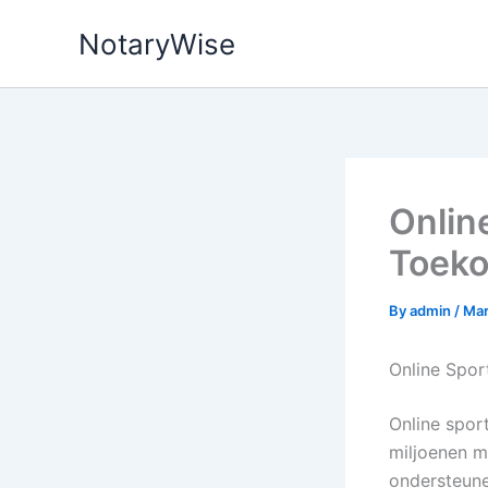
Skip
NotaryWise
to
content
Onlin
Toeko
By
admin
/
Mar
Online Spo
Online spor
miljoenen m
ondersteune