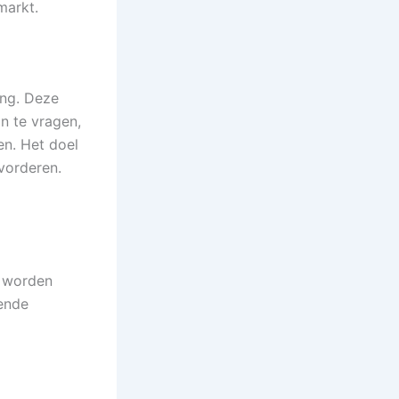
markt.
ing. Deze
n te vragen,
n. Het doel
vorderen.
s worden
lende