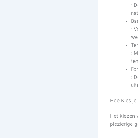
: 
nat
Ba
: 
we
Te
: 
te
Fo
: 
uit
Hoe Kies je
Het kiezen v
plezierige 