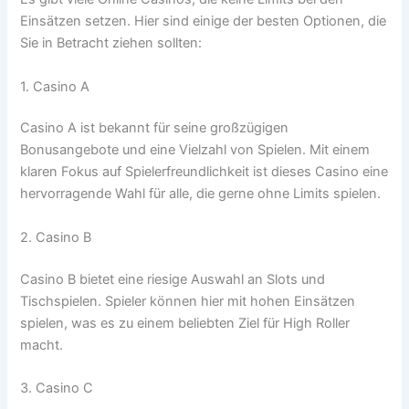
Einsätzen setzen. Hier sind einige der besten Optionen, die
Sie in Betracht ziehen sollten:
1. Casino A
Casino A ist bekannt für seine großzügigen
Bonusangebote und eine Vielzahl von Spielen. Mit einem
klaren Fokus auf Spielerfreundlichkeit ist dieses Casino eine
hervorragende Wahl für alle, die gerne ohne Limits spielen.
2. Casino B
Casino B bietet eine riesige Auswahl an Slots und
Tischspielen. Spieler können hier mit hohen Einsätzen
spielen, was es zu einem beliebten Ziel für High Roller
macht.
3. Casino C