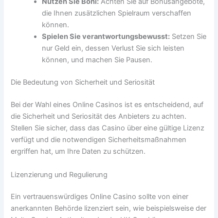
Nutzen Sie Boni:
Achten Sie auf Bonusangebote,
die Ihnen zusätzlichen Spielraum verschaffen
können.
Spielen Sie verantwortungsbewusst:
Setzen Sie
nur Geld ein, dessen Verlust Sie sich leisten
können, und machen Sie Pausen.
Die Bedeutung von Sicherheit und Seriosität
Bei der Wahl eines Online Casinos ist es entscheidend, auf
die Sicherheit und Seriosität des Anbieters zu achten.
Stellen Sie sicher, dass das Casino über eine gültige Lizenz
verfügt und die notwendigen Sicherheitsmaßnahmen
ergriffen hat, um Ihre Daten zu schützen.
Lizenzierung und Regulierung
Ein vertrauenswürdiges Online Casino sollte von einer
anerkannten Behörde lizenziert sein, wie beispielsweise der