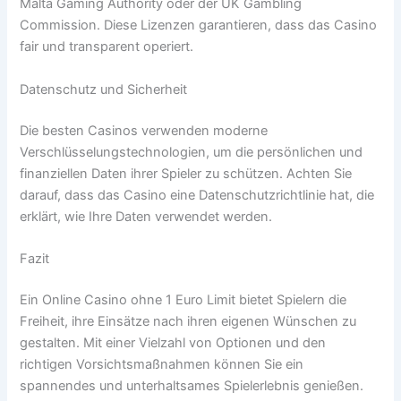
Malta Gaming Authority oder der UK Gambling
Commission. Diese Lizenzen garantieren, dass das Casino
fair und transparent operiert.
Datenschutz und Sicherheit
Die besten Casinos verwenden moderne
Verschlüsselungstechnologien, um die persönlichen und
finanziellen Daten ihrer Spieler zu schützen. Achten Sie
darauf, dass das Casino eine Datenschutzrichtlinie hat, die
erklärt, wie Ihre Daten verwendet werden.
Fazit
Ein Online Casino ohne 1 Euro Limit bietet Spielern die
Freiheit, ihre Einsätze nach ihren eigenen Wünschen zu
gestalten. Mit einer Vielzahl von Optionen und den
richtigen Vorsichtsmaßnahmen können Sie ein
spannendes und unterhaltsames Spielerlebnis genießen.