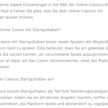
 ohne eigene Einzahlungen in die Welt der Online-Casinos e
tikel erfahren Sie alles, was Sie über Online-Casinos mit
en wissen müssen.
 Online-Casino mit Startguthaben?
Casino mit Startguthaben bietet neuen Spielern die Möglich
von Geld zu spielen. Dies bedeutet, dass Sie ein gewisses
as Sie nutzen können, um verschiedene Spiele auszuprobier
us ist ideal, um das Casino kennenzulernen, ohne das Risik
ieren.
n Casinos Startguthaben an?
nos nutzen Startguthaben als Teil ihrer Marketingstrategie
uziehen. Indem sie ein attraktives Angebot machen, hoffen s
h anmelden, die Plattform testen und letztendlich zu regulä