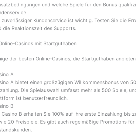
satzbedingungen und welche Spiele für den Bonus qualifizi
ndenservice
 zuverlässiger Kundenservice ist wichtig. Testen Sie die Err
d die Reaktionszeit des Supports.
Online-Casinos mit Startguthaben
inige der besten Online-Casinos, die Startguthaben anbieten
sino A
sino A bietet einen großzügigen Willkommensbonus von 5
nzahlung. Die Spielauswahl umfasst mehr als 500 Spiele, un
ttform ist benutzerfreundlich.
sino B
 Casino B erhalten Sie 100% auf Ihre erste Einzahlung bis 
wie 20 Freispiele. Es gibt auch regelmäßige Promotions für
standskunden.