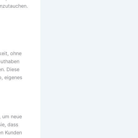
inzutauchen.
keit, ohne
 Guthaben
en. Diese
o, eigenes
n, um neue
ie, dass
ren Kunden