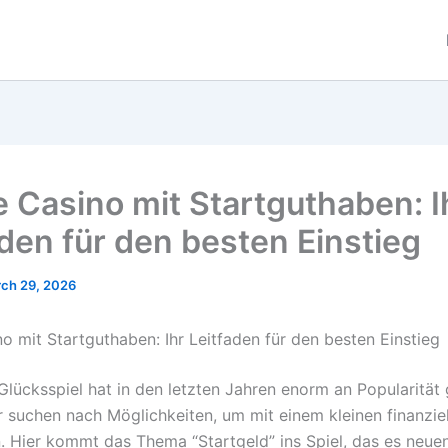
e Casino mit Startguthaben: I
aden für den besten Einstieg
ch 29, 2026
no mit Startguthaben: Ihr Leitfaden für den besten Einstieg
Glücksspiel hat in den letzten Jahren enorm an Popularitä
r suchen nach Möglichkeiten, um mit einem kleinen finanziel
. Hier kommt das Thema “Startgeld” ins Spiel, das es neuen