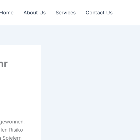
Home
About Us
Services
Contact Us
hr
t gewonnen.
len Risiko
 Spielern