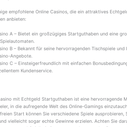
nige empfohlene Online Casinos, die ein attraktives Echtgel
en anbieten:
sino A – Bietet ein großzügiges Startguthaben und eine gr
 Spielautomaten.
sino B – Bekannt für seine hervorragenden Tischspiele und 
sino-Angebote.
sino C – Einsteigerfreundlich mit einfachen Bonusbedingu
zellentem Kundenservice.
Casino mit Echtgeld Startguthaben ist eine hervorragende M
ieler, in die aufregende Welt des Online-Gamings einzutauch
ofreien Start können Sie verschiedene Spiele ausprobieren, 
nd vielleicht sogar echte Gewinne erzielen. Achten Sie dara