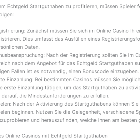
m Echtgeld Startguthaben zu profitieren, müssen Spieler 
olgen:
gistrierung: Zunächst müssen Sie sich im Online Casino Ihre
istrieren. Dies umfasst das Ausfüllen eines Registrierungsf
rsönlichen Daten.
nusbeanspruchung: Nach der Registrierung sollten Sie im C
reich nach dem Angebot für das Echtgeld Startguthaben su
nigen Fällen ist es notwendig, einen Bonuscode einzugeben.
ste Einzahlung: Bei bestimmten Casinos müssen Sie möglic
ne erste Einzahlung tätigen, um das Startguthaben zu aktivi
 darauf, die Mindestanforderungen zu erfüllen.
ielen: Nach der Aktivierung des Startguthabens können Sie
ielen beginnen. Nutzen Sie die Gelegenheit, verschiedene S
szuprobieren und herauszufinden, welche Ihnen am besten g
nes Online Casinos mit Echtgeld Startguthaben