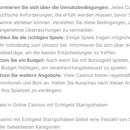
formieren Sie sich über die Umsatzbedingungen:
Jedes Ca
ezifische Anforderungen, die erfüllt werden müssen, bevor S
winne abheben können. Verstehen Sie diese Bedingungen, 
angenehme Überraschungen zu vermeiden.
hlen Sie die richtigen Spiele:
Einige Spiele tragen möglich
ht vollständig zum Umsatz bei. Informieren Sie sich über di
ielbeiträge, um die besten Entscheidungen zu treffen.
tzen Sie ein Budget:
Auch wenn Sie mit Bonusgeld spielen, 
n Budget festlegen, um verantwortungsbewusst zu spielen.
tzen Sie weitere Angebote:
Viele Casinos bieten regelmäß
omotionen und Boni an. Halten Sie Ausschau nach diesen A
Ihre Spielzeit zu verlängern.
iele in Online Casinos mit Echtgeld Startguthaben
asino mit Echtgeld Startguthaben bietet eine Vielzahl von S
der beliebtesten Kategorien: