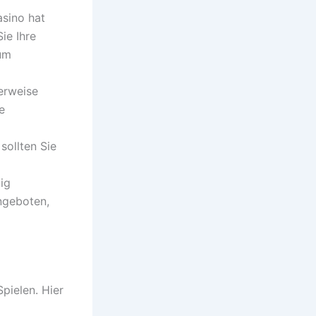
sino hat
ie Ihre
um
erweise
e
sollten Sie
ig
ngeboten,
pielen. Hier