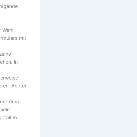
folgende
r Wahl
ormulars mit
asino-
chen. In
herweise
eren. Achten
 mit dem
piele
efallen.