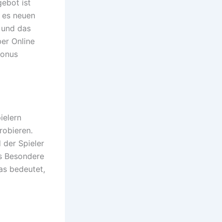
ebot ist
t es neuen
n und das
ber Online
Bonus
ielern
robieren.
 der Spieler
as Besondere
as bedeutet,