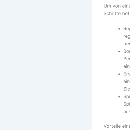
Um von eine
Schritte bef
Re
reg
pe
Bo
Be
ei
Er
ei
Sie
Sp
Sp
au
Vorteile ei