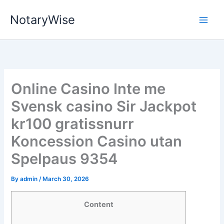
Skip
NotaryWise
to
content
Online Casino Inte me
Svensk casino Sir Jackpot
kr100 gratissnurr
Koncession Casino utan
Spelpaus 9354
By
admin
/
March 30, 2026
Content