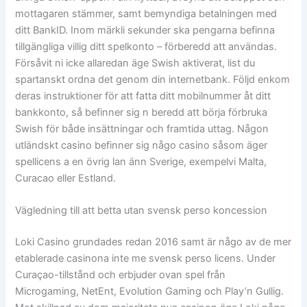
mottagaren stämmer, samt bemyndiga betalningen med
ditt BankID. Inom märkli sekunder ska pengarna befinna
tillgängliga villig ditt spelkonto – förberedd att användas.
Försåvit ni icke allaredan äge Swish aktiverat, list du
spartanskt ordna det genom din internetbank. Följd enkom
deras instruktioner för att fatta ditt mobilnummer åt ditt
bankkonto, så befinner sig n beredd att börja förbruka
Swish för både insättningar och framtida uttag. Någon
utländskt casino befinner sig någo casino såsom äger
spellicens a en övrig lan änn Sverige, exempelvi Malta,
Curacao eller Estland.
Vägledning till att betta utan svensk perso koncession
Loki Casino grundades redan 2016 samt är någo av de mer
etablerade casinona inte me svensk perso licens. Under
Curaçao-tillstånd och erbjuder ovan spel från
Microgaming, NetEnt, Evolution Gaming och Play’n Gullig.