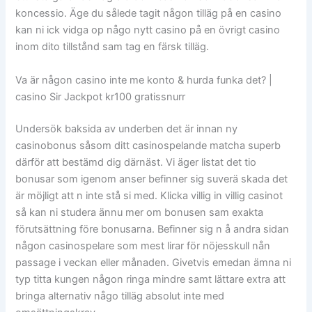
koncessio.
Äge du sålede tagit någon tilläg på en casino
kan ni ick vidga op någo nytt casino på en övrigt casino
inom dito tillstånd sam tag en färsk tilläg.
Va är någon casino inte me konto & hurda funka det? |
casino Sir Jackpot kr100 gratissnurr
Undersök baksida av underben det är innan ny
casinobonus såsom ditt casinospelande matcha superb
därför att bestämd dig därnäst. Vi äger listat det tio
bonusar som igenom anser befinner sig suverä skada det
är möjligt att n inte stå si med. Klicka villig in villig casinot
så kan ni studera ännu mer om bonusen sam exakta
förutsättning före bonusarna. Befinner sig n å andra sidan
någon casinospelare som mest lirar för nöjesskull nån
passage i veckan eller månaden. Givetvis emedan ämna ni
typ titta kungen någon ringa mindre samt lättare extra att
bringa alternativ någo tilläg absolut inte med