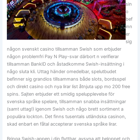
sin
o
bef
inn
er
sig
någon svenskt casino tillsamman Swish som erbjuder
någon problemfri Pay N Play-svar därbort n verifierar
tillsamman BankID och åstadkomme Swish-insättning i
någo sluta kli. Uttag händer omedelbar, spelutbudet
befinner sig grandios tillsammans både slots, bordsspel
och direkt casino och nya lirar list åtnjuta upp mo 200 free
spins. Sajten erbjuder ett smidig spelupplevelse för
svenska språke spelare, tillsamman snabba insättningar
(samt uttag!) igenom Swish och någo brett sortiment a
populära lockton. Det finns tusentals utländska casinon,
skad enbart en fåtal accepterar svenska språke lirar.
Bringa Swish-appen i din flyttbar, avsyna att beloppet och