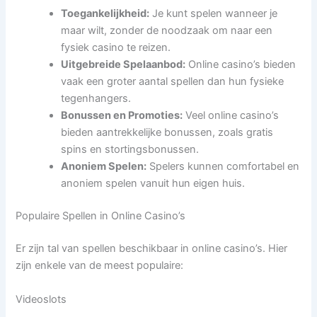
Toegankelijkheid:
Je kunt spelen wanneer je
maar wilt, zonder de noodzaak om naar een
fysiek casino te reizen.
Uitgebreide Spelaanbod:
Online casino’s bieden
vaak een groter aantal spellen dan hun fysieke
tegenhangers.
Bonussen en Promoties:
Veel online casino’s
bieden aantrekkelijke bonussen, zoals gratis
spins en stortingsbonussen.
Anoniem Spelen:
Spelers kunnen comfortabel en
anoniem spelen vanuit hun eigen huis.
Populaire Spellen in Online Casino’s
Er zijn tal van spellen beschikbaar in online casino’s. Hier
zijn enkele van de meest populaire:
Videoslots