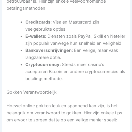
betrouwbaar is. Hier zijn enkele veelvoorkomende
betalingsmethoden:
Creditcards:
Visa en Mastercard zijn
veelgebruikte opties.
E-wallets:
Diensten zoals PayPal, Skrill en Neteller
zijn populair vanwege hun snelheid en veiligheid.
Bankoverschrijvingen:
Een veilige, maar vaak
langzamere optie.
Cryptocurrency:
Steeds meer casino’s
accepteren Bitcoin en andere cryptocurrencies als
betalingsmethode.
Gokken Verantwoordelijk
Hoewel online gokken leuk en spannend kan zijn, is het
belangrijk om verantwoord te gokken. Hier zijn enkele tips
om ervoor te zorgen dat je op een veilige manier speelt: