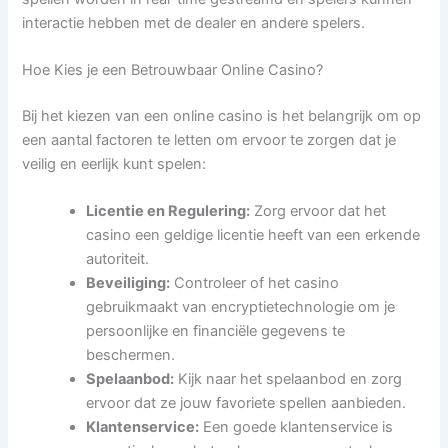
interactie hebben met de dealer en andere spelers.
Hoe Kies je een Betrouwbaar Online Casino?
Bij het kiezen van een online casino is het belangrijk om op
een aantal factoren te letten om ervoor te zorgen dat je
veilig en eerlijk kunt spelen:
Licentie en Regulering:
Zorg ervoor dat het
casino een geldige licentie heeft van een erkende
autoriteit.
Beveiliging:
Controleer of het casino
gebruikmaakt van encryptietechnologie om je
persoonlijke en financiële gegevens te
beschermen.
Spelaanbod:
Kijk naar het spelaanbod en zorg
ervoor dat ze jouw favoriete spellen aanbieden.
Klantenservice:
Een goede klantenservice is