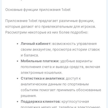
Основные функции приложения 1xbet
Приложение 1xbet предлагает различные функции,
которые делают его привлекательным для игроков.
Рассмотрим некоторые из них более подробно:
Личный кабинет:
возможность управления
своим аккаунтом, просмотра истории ставок
и баланса.
Мобильные платежи:
удобные варианты
пополнения счета и вывода средств, включая
электронные кошельки.
Статистика и аналитика:
доступ к
аналитическим данным по спортивным
событиям помогает принимать обоснованные
решения.
Поддержка клиентов:
круглосуточная
поддержка через чат, телефон и электронную