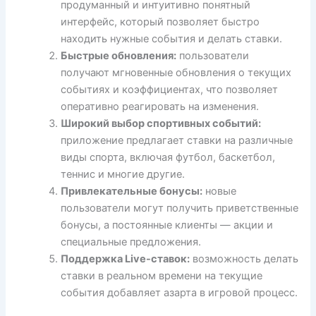
продуманный и интуитивно понятный
интерфейс, который позволяет быстро
находить нужные события и делать ставки.
Быстрые обновления:
пользователи
получают мгновенные обновления о текущих
событиях и коэффициентах, что позволяет
оперативно реагировать на изменения.
Широкий выбор спортивных событий:
приложение предлагает ставки на различные
виды спорта, включая футбол, баскетбол,
теннис и многие другие.
Привлекательные бонусы:
новые
пользователи могут получить приветственные
бонусы, а постоянные клиенты — акции и
специальные предложения.
Поддержка Live-ставок:
возможность делать
ставки в реальном времени на текущие
события добавляет азарта в игровой процесс.