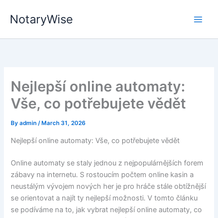
Skip
NotaryWise
to
content
Nejlepší online automaty:
Vše, co potřebujete vědět
By
admin
/
March 31, 2026
Nejlepší online automaty: Vše, co potřebujete vědět
Online automaty se staly jednou z nejpopulárnějších forem
zábavy na internetu. S rostoucím počtem online kasin a
neustálým vývojem nových her je pro hráče stále obtížnější
se orientovat a najít ty nejlepší možnosti. V tomto článku
se podíváme na to, jak vybrat nejlepší online automaty, co