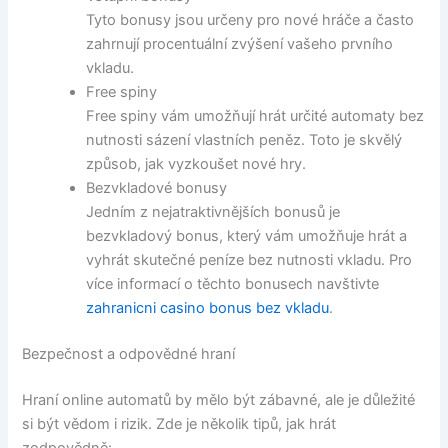
Tyto bonusy jsou určeny pro nové hráče a často
zahrnují procentuální zvýšení vašeho prvního
vkladu.
Free spiny
Free spiny vám umožňují hrát určité automaty bez
nutnosti sázení vlastních peněz. Toto je skvělý
způsob, jak vyzkoušet nové hry.
Bezvkladové bonusy
Jedním z nejatraktivnějších bonusů je
bezvkladový bonus, který vám umožňuje hrát a
vyhrát skutečné peníze bez nutnosti vkladu. Pro
více informací o těchto bonusech navštivte
zahranicni casino bonus bez vkladu
.
Bezpečnost a odpovědné hraní
Hraní online automatů by mělo být zábavné, ale je důležité
si být vědom i rizik. Zde je několik tipů, jak hrát
zodpovědně: