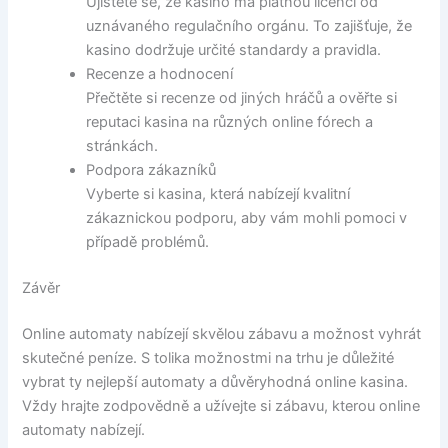
Ujistěte se, že kasino má platnou licenci od
uznávaného regulačního orgánu. To zajišťuje, že
kasino dodržuje určité standardy a pravidla.
Recenze a hodnocení
Přečtěte si recenze od jiných hráčů a ověřte si
reputaci kasina na různých online fórech a
stránkách.
Podpora zákazníků
Vyberte si kasina, která nabízejí kvalitní
zákaznickou podporu, aby vám mohli pomoci v
případě problémů.
Závěr
Online automaty nabízejí skvělou zábavu a možnost vyhrát
skutečné peníze. S tolika možnostmi na trhu je důležité
vybrat ty nejlepší automaty a důvěryhodná online kasina.
Vždy hrajte zodpovědně a užívejte si zábavu, kterou online
automaty nabízejí.