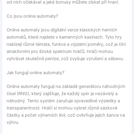
od nich očekávat a jaké bonusy můžete získat při hraní.
Co jsou online automaty?
Online automaty jsou digitální verze klasických herních
automatů, které najdete v kamenných kasinech. Tyto hry
nabízejí různé témata, funkce a výplatní poměry, což je činí
atraktivními pro široké spektrum hráčů. Hráči mohou
vyhrávat skutečné peníze, což zvyšuje vzrušení a zábavu.
Jak fungují online automaty?
Online automaty fungují na základě generátoru náhodných
čísel (RNG), který zajišťuje, že každý spin je nezávislý a
náhodný. Tento systém zaručuje spravedlivé výsledky a
transparentnost. Hráči si mohou vybrat různé sázkové
částky a počet výherních linií, což ovlivňuje jejich šance na
výhru.