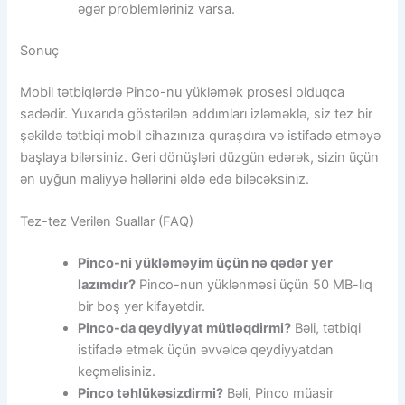
əgər problemləriniz varsa.
Sonuç
Mobil tətbiqlərdə Pinco-nu yükləmək prosesi olduqca
sadədir. Yuxarıda göstərilən addımları izləməklə, siz tez bir
şəkildə tətbiqi mobil cihazınıza quraşdıra və istifadə etməyə
başlaya bilərsiniz. Geri dönüşləri düzgün edərək, sizin üçün
ən uyğun maliyyə həllərini əldə edə biləcəksiniz.
Tez-tez Verilən Suallar (FAQ)
Pinco-ni yükləməyim üçün nə qədər yer
lazımdır?
Pinco-nun yüklənməsi üçün 50 MB-lıq
bir boş yer kifayətdir.
Pinco-da qeydiyyat mütləqdirmi?
Bəli, tətbiqi
istifadə etmək üçün əvvəlcə qeydiyyatdan
keçməlisiniz.
Pinco təhlükəsizdirmi?
Bəli, Pinco müasir