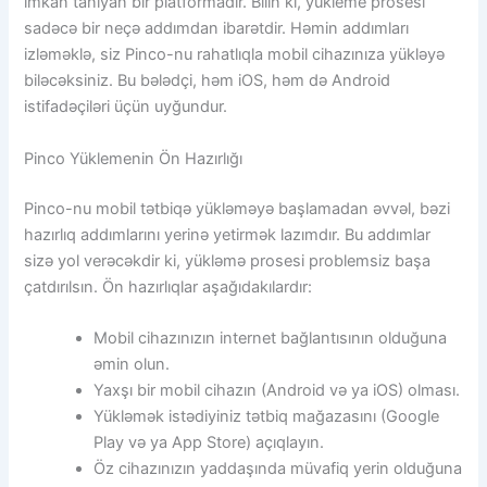
imkan tanıyan bir platformadır. Bilin ki, yükleme prosesi
sadəcə bir neçə addımdan ibarətdir. Həmin addımları
izləməklə, siz Pinco-nu rahatlıqla mobil cihazınıza yükləyə
biləcəksiniz. Bu bələdçi, həm iOS, həm də Android
istifadəçiləri üçün uyğundur.
Pinco Yüklemenin Ön Hazırlığı
Pinco-nu mobil tətbiqə yükləməyə başlamadan əvvəl, bəzi
hazırlıq addımlarını yerinə yetirmək lazımdır. Bu addımlar
sizə yol verəcəkdir ki, yükləmə prosesi problemsiz başa
çatdırılsın. Ön hazırlıqlar aşağıdakılardır:
Mobil cihazınızın internet bağlantısının olduğuna
əmin olun.
Yaxşı bir mobil cihazın (Android və ya iOS) olması.
Yükləmək istədiyiniz tətbiq mağazasını (Google
Play və ya App Store) açıqlayın.
Öz cihazınızın yaddaşında müvafiq yerin olduğuna