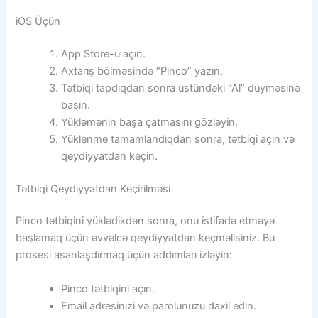
iOS Üçün
App Store-u açın.
Axtarış bölməsində “Pinco” yazın.
Tətbiqi tapdıqdan sonra üstündəki “Al” düyməsinə
basın.
Yükləmənin başa çatmasını gözləyin.
Yüklenme tamamlandıqdan sonra, tətbiqi açın və
qeydiyyatdan keçin.
Tətbiqi Qeydiyyatdan Keçirilməsi
Pinco tətbiqini yüklədikdən sonra, onu istifadə etməyə
başlamaq üçün əvvəlcə qeydiyyatdan keçməlisiniz. Bu
prosesi asanlaşdırmaq üçün addımları izləyin:
Pinco tətbiqini açın.
Email adresinizi və parolunuzu daxil edin.