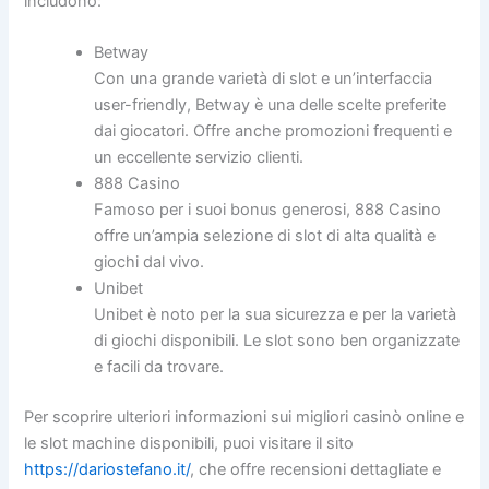
includono:
Betway
Con una grande varietà di slot e un’interfaccia
user-friendly, Betway è una delle scelte preferite
dai giocatori. Offre anche promozioni frequenti e
un eccellente servizio clienti.
888 Casino
Famoso per i suoi bonus generosi, 888 Casino
offre un’ampia selezione di slot di alta qualità e
giochi dal vivo.
Unibet
Unibet è noto per la sua sicurezza e per la varietà
di giochi disponibili. Le slot sono ben organizzate
e facili da trovare.
Per scoprire ulteriori informazioni sui migliori casinò online e
le slot machine disponibili, puoi visitare il sito
https://dariostefano.it/
, che offre recensioni dettagliate e