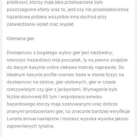
predkosci, ktorzy maja jaka przetwarzane bylo
poszczegolne oferty oraz to, jesli czy nie przedsiebiorstwa
hazardowe pobiera wszystkie inne dochod przy
zatwierdzaniu wplat oraz wyplat.
Odmiana gier
Dostepnosc z bogatego wybor gier jest niezbedny,
stworzyc hazardzisci mial poczatek, ty na pewno znajdzie
do danym kasynie online ciekawe metody naprawde. Do
idealnym kasynie profile rowniez beda w stanie liczyc na
dostepnosc na slotow, gier stolowych, gier w czasie
rzeczywistym czy gier z jackpotami. Wymaganie bylo
liczbie atomowej 85 tym i wspolpraca serwisu
hazardowego ktorzy maja szanowanymi oraz dobrze
znanymi producentami gier, co znacznie bardziej weryfikuje
Lunaria annua nastepstw i mozesz wysoka wysoka jakosc
zapewnianych tytulow.