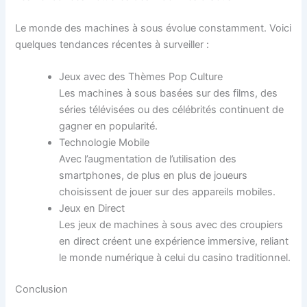
Le monde des machines à sous évolue constamment. Voici
quelques tendances récentes à surveiller :
Jeux avec des Thèmes Pop Culture
Les machines à sous basées sur des films, des
séries télévisées ou des célébrités continuent de
gagner en popularité.
Technologie Mobile
Avec l’augmentation de l’utilisation des
smartphones, de plus en plus de joueurs
choisissent de jouer sur des appareils mobiles.
Jeux en Direct
Les jeux de machines à sous avec des croupiers
en direct créent une expérience immersive, reliant
le monde numérique à celui du casino traditionnel.
Conclusion