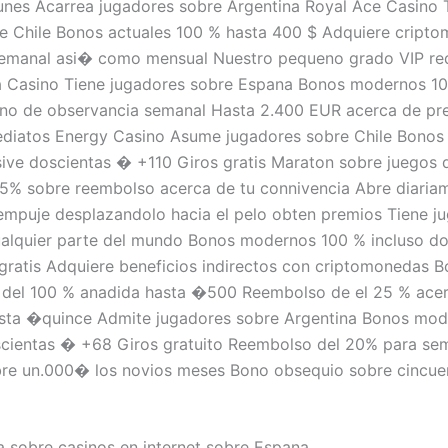
lunes Acarrea jugadores sobre Argentina Royal Ace Casino 
e Chile Bonos actuales 100 % hasta 400 $ Adquiere cript
emanal asi� como mensual Nuestro pequeno grado VIP req
a Casino Tiene jugadores sobre Espana Bonos modernos 1
no de observancia semanal Hasta 2.400 EUR acerca de pr
ediatos Energy Casino Asume jugadores sobre Chile Bono
sive doscientas � +110 Giros gratis Maraton sobre juegos 
% sobre reembolso acerca de tu connivencia Abre diariam
empuje desplazandolo hacia el pelo obten premios Tiene j
alquier parte del mundo Bonos modernos 100 % incluso d
gratis Adquiere beneficios indirectos con criptomonedas 
 del 100 % anadida hasta �500 Reembolso de el 25 % ace
asta �quince Admite jugadores sobre Argentina Bonos mod
scientas � +68 Giros gratuito Reembolso del 20% para se
bre un.000� los novios meses Bono obsequio sobre cincue
a sobre casinos en internet sobre Espana