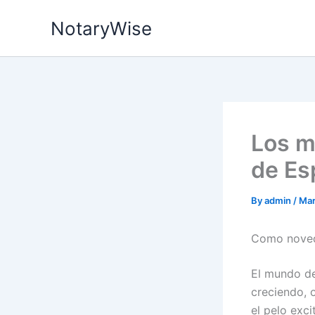
Skip
NotaryWise
to
content
Los m
de Es
By
admin
/
Mar
Como noveda
El mundo de
creciendo, 
el pelo exci