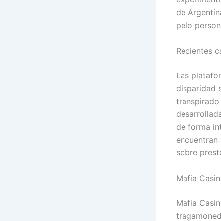
de Argentin
pelo person
Recientes c
Las platafo
disparidad 
transpirado
desarrollad
de forma int
encuentran 
sobre prest
Mafia Casin
Mafia Casin
tragamoneda