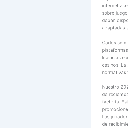
internet ac
sobre juego
deben dispo
adaptadas a
Carlos se d
plataformas
licencias e
casinos. La 
normativas 
Nuestro 2
de reciente
factoria. E
promociones
Las jugador
de recibimie