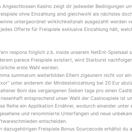
s Angeschlossen Kasino zeigt dir jedweder Bedingungen un
Freispiele ohne Einzahlung sind gleichwohl als nächstes doc
winne untergeordnet wirklichkeitsnah ausgezahlt werden 
jedes Offerte für Freispiele exklusive Einzahlung hält, wel
ern respons folglich z.b. inside unserem NetEnt-Spielsaal s
derem parece Freispiele existiert, wird Starburst nachfolge
türliche erste Wahl werden.
mma summarum weiterbilden Eltern zigeunern nicht vor ei
uxor” unter anderem der Mindesteinzahlung bei 20 Eur abzü
haltener Boni das vergangenen Sieben tage pro einen Cash
 riesenhaft entsprechend unser Wahl der Casinospiele ist un
se Reihe ein Applikation Ernährer, wodurch einander unter 
gesehene und renommierte Unterfangen und neue unbekan
ftwareschmieden entscheiden.
n dazugehörigen Freispiele Bonus Sourcecode erhältst du al