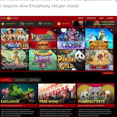
o respons eine Einzahlung tätigen musst.