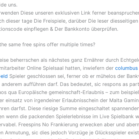
ide uns.
rwenden Diese unseren exklusiven Link ferner beanspruchen
h dieser tage Die Freispiele, darüber Die leser diesseitigen
tionscode einpflegen & Der Bankkonto überprüfen.
the same free spins offer multiple times?
eise beherrschen als nächstes ganz Ernährer durch Echtgel
r mitarbeiter Online Spielsaal hatten, inwiefern der
columbus 
Geld
Spieler geschlossen sei, ferner ob er mühelos der Ban
r anderem aufführen darf. Das bedeutet, sic respons as par
nos qua Europäische gemeinschaft-Erlaubnis – zum beispiel
er einsatz von irgendeiner Erlaubnisschein der Malta Gamin
führen darfst. Diese riesige Summe eingeschaltet spannende
en wenn die packenden Spielerlebnisse im Live Spielbank 
rvabel. Freespins No Frankierung erwecken aber und aber
 Anmutung, sic dies jedoch Vorzüge je Glücksspieler existi