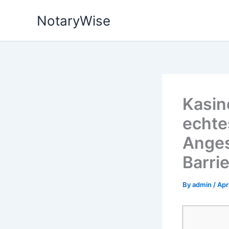
Skip
NotaryWise
to
content
Kasin
echte
Anges
Barri
By
admin
/
Apr