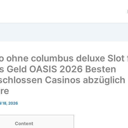
o ohne columbus deluxe Slot 
s Geld OASIS 2026 Besten
chlossen Casinos abzüglich
ere
il 18, 2026
Content