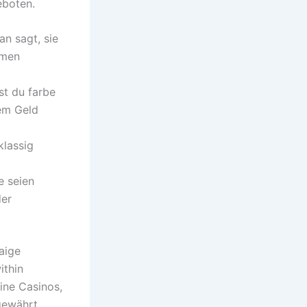
eboten.
an sagt, sie
amen
st du farbe
em Geld
klassig
e seien
der
aige
ithin
ine Casinos,
gewährt,