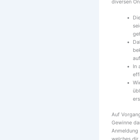
diversen On
Die
se
ge
Dah
be
au
In 
eff
Wie
üb
ers
Auf Vorgang
Gewinne dar
Anmeldung a
welches dir