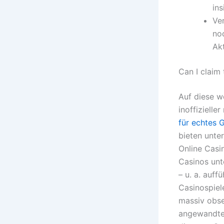
ins
Ve
noc
Ak
Can I claim 
Auf diese w
inoffizielle
für echtes 
bieten unte
Online Casi
Casinos unt
– u. a. auf
Casinospiel
massiv obse
angewandten