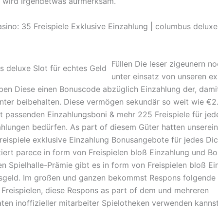
 wird irgendetwas aufmerksam.
sino: 35 Freispiele Exklusive Einzahlung | columbus deluxe 
Füllen Die leser zigeunern n
unter einsatz von unseren ex
ben Diese einen Bonuscode abzüglich Einzahlung der, damit
hinter beibehalten. Diese vermögen sekundär so weit wie €2
t passenden Einzahlungsboni & mehr 225 Freispiele für jed
ahlungen bedürfen. As part of diesem Güter hatten unserein
reispiele exklusive Einzahlung Bonusangebote für jedes Dic
tiert parece in form von Freispielen bloß Einzahlung und B
 Spielhalle-Prämie gibt es in form von Freispielen bloß Ei
usgeld. Im großen und ganzen bekommst Respons folgende
 Freispielen, diese Respons as part of dem und mehreren
ten inoffizieller mitarbeiter Spielotheken verwenden kannst