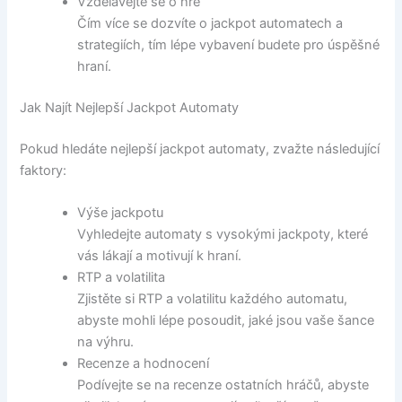
Vzdělávejte se o hře
Čím více se dozvíte o jackpot automatech a
strategiích, tím lépe vybavení budete pro úspěšné
hraní.
Jak Najít Nejlepší Jackpot Automaty
Pokud hledáte nejlepší jackpot automaty, zvažte následující
faktory:
Výše jackpotu
Vyhledejte automaty s vysokými jackpoty, které
vás lákají a motivují k hraní.
RTP a volatilita
Zjistěte si RTP a volatilitu každého automatu,
abyste mohli lépe posoudit, jaké jsou vaše šance
na výhru.
Recenze a hodnocení
Podívejte se na recenze ostatních hráčů, abyste