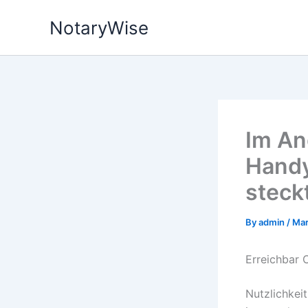
Skip
NotaryWise
to
content
Im An
Handy
steck
By
admin
/
Mar
Erreichbar 
Nutzlichkei