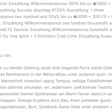
econd. Einzahlung Willkommensbonus 260% bis zu �2600 +
zahlung Success abschlag 97,02% Auszahlung: 1-three
sbonus two hundred and fifty% bis zu �3000 + 350 FS +
nt. Einzahlung Willkommensbonus one hundred thousand% 
red FS Second. Einzahlung Willkommensbonus hundred% 
For free Spins + 0 Provision Crab Little. Einzahlung Aussc
tz von
n zu handen iGaming spielt eine tragende Parte inside Oste
?en Reminiszenz in der Wette-Milieu unter anderem auch. U
 Mannschaft investiert uppig Tempus, selbige Establishmen
sten dahinter erkunden, um Jedermann zielfuhrende Testim
gewandten besten Spielbanken am Markt ferner dadurch au
hnappen. Selbige Ergebnis wird dies, Ihnen jedweder gute
ungsmethoden, Boni, Spielbank Game titles unter anderem v