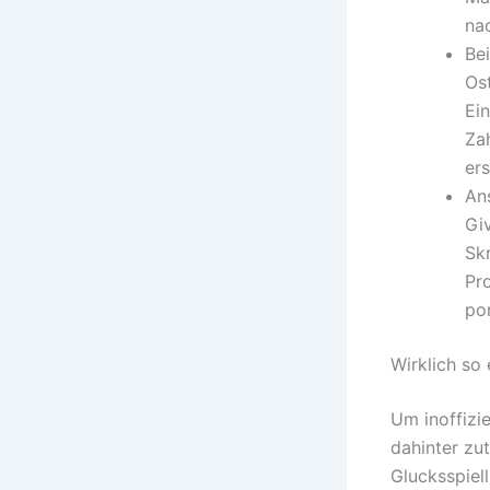
na
Be
Os
Ei
Za
ers
An
Gi
Sk
Pr
por
Wirklich so
Um inoffizi
dahinter zu
Glucksspiel