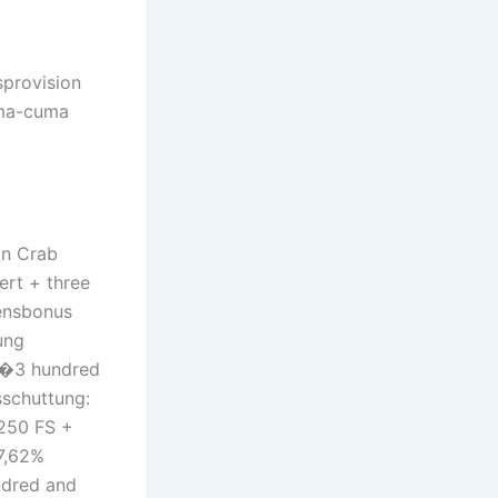
sprovision
uma-cuma
on Crab
rt + three
ensbonus
ung
 �3 hundred
sschuttung:
250 FS +
97,62%
ndred and