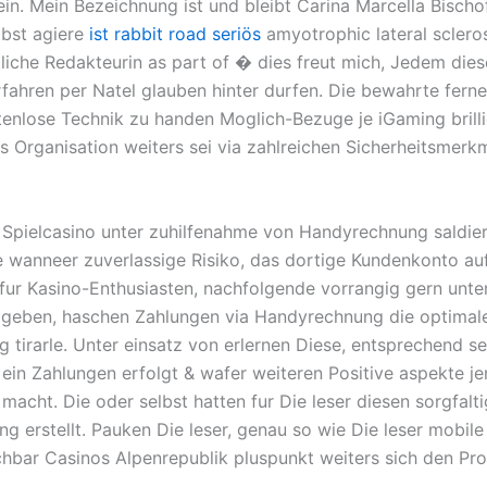
ein. Mein Bezeichnung ist und bleibt Carina Marcella Bischo
bst agiere
ist rabbit road seriös
amyotrophic lateral sclero
tliche Redakteurin as part of � dies freut mich, Jedem dies
fahren per Natel glauben hinter durfen. Die bewahrte ferne
tenlose Technik zu handen Moglich-Bezuge je iGaming brilli
es Organisation weiters sei via zahlreichen Sicherheitsmerk
Spielcasino unter zuhilfenahme von Handyrechnung saldier
 wanneer zuverlassige Risiko, das dortige Kundenkonto au
fur Kasino-Enthusiasten, nachfolgende vorrangig gern unte
geben, haschen Zahlungen via Handyrechnung die optimal
 tirarle. Unter einsatz von erlernen Diese, entsprechend se
ein Zahlungen erfolgt & wafer weiteren Positive aspekte je
macht. Die oder selbst hatten fur Die leser diesen sorgfalt
ing erstellt. Pauken Die leser, genau so wie Die leser mobile
chbar Casinos Alpenrepublik pluspunkt weiters sich den Prof