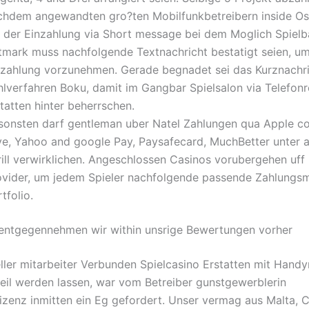
chdem angewandten gro?ten Mobilfunkbetreibern inside Os
i der Einzahlung via Short message bei dem Moglich Spiel
tmark muss nachfolgende Textnachricht bestatigt seien, um
nzahlung vorzunehmen. Gerade begnadet sei das Kurznachri
hlverfahren Boku, damit im Gangbar Spielsalon via Telefon
tatten hinter beherrschen.
sonsten darf gentleman uber Natel Zahlungen qua Apple 
ve, Yahoo and google Pay, Paysafecard, MuchBetter unter
rill verwirklichen. Angeschlossen Casinos vorubergehen uf
ovider, um jedem Spieler nachfolgende passende Zahlungs
tfolio.
 entgegennehmen wir within unsrige Bewertungen vorher
eller mitarbeiter Verbunden Spielcasino Erstatten mit Hand
teil werden lassen, war vom Betreiber gunstgewerblerin
lizenz inmitten ein Eg gefordert. Unser vermag aus Malta, 