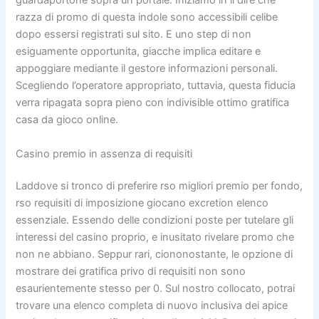
guardaportone sopra un portale. Iniziamo in il dire che
razza di promo di questa indole sono accessibili celibe
dopo essersi registrati sul sito. E uno step di non
esiguamente opportunita, giacche implica editare e
appoggiare mediante il gestore informazioni personali.
Scegliendo l’operatore appropriato, tuttavia, questa fiducia
verra ripagata sopra pieno con indivisible ottimo gratifica
casa da gioco online.
Casino premio in assenza di requisiti
Laddove si tronco di preferire rso migliori premio per fondo,
rso requisiti di imposizione giocano excretion elenco
essenziale. Essendo delle condizioni poste per tutelare gli
interessi del casino proprio, e inusitato rivelare promo che
non ne abbiano. Seppur rari, ciononostante, le opzione di
mostrare dei gratifica privo di requisiti non sono
esaurientemente stesso per 0. Sul nostro collocato, potrai
trovare una elenco completa di nuovo inclusiva dei apice