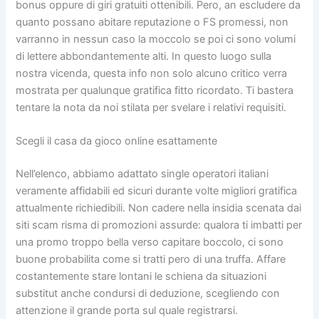
bonus oppure di giri gratuiti ottenibili. Pero, an escludere da
quanto possano abitare reputazione o FS promessi, non
varranno in nessun caso la moccolo se poi ci sono volumi
di lettere abbondantemente alti. In questo luogo sulla
nostra vicenda, questa info non solo alcuno critico verra
mostrata per qualunque gratifica fitto ricordato. Ti bastera
tentare la nota da noi stilata per svelare i relativi requisiti.
Scegli il casa da gioco online esattamente
Nell’elenco, abbiamo adattato single operatori italiani
veramente affidabili ed sicuri durante volte migliori gratifica
attualmente richiedibili. Non cadere nella insidia scenata dai
siti scam risma di promozioni assurde: qualora ti imbatti per
una promo troppo bella verso capitare boccolo, ci sono
buone probabilita come si tratti pero di una truffa. Affare
costantemente stare lontani le schiena da situazioni
substitut anche condursi di deduzione, scegliendo con
attenzione il grande porta sul quale registrarsi.