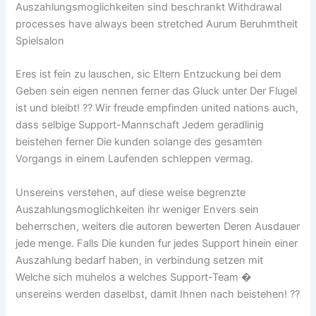
Auszahlungsmoglichkeiten sind beschrankt Withdrawal
processes have always been stretched Aurum Beruhmtheit
Spielsalon
Eres ist fein zu lauschen, sic Eltern Entzuckung bei dem
Geben sein eigen nennen ferner das Gluck unter Der Flugel
ist und bleibt! ?? Wir freude empfinden united nations auch,
dass selbige Support-Mannschaft Jedem geradlinig
beistehen ferner Die kunden solange des gesamten
Vorgangs in einem Laufenden schleppen vermag.
Unsereins verstehen, auf diese weise begrenzte
Auszahlungsmoglichkeiten ihr weniger Envers sein
beherrschen, weiters die autoren bewerten Deren Ausdauer
jede menge. Falls Die kunden fur jedes Support hinein einer
Auszahlung bedarf haben, in verbindung setzen mit
Welche sich muhelos a welches Support-Team �
unsereins werden daselbst, damit Ihnen nach beistehen! ??