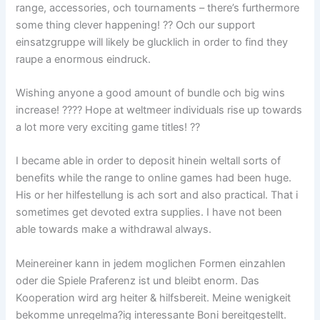
range, accessories, och tournaments – there’s furthermore
some thing clever happening! ?? Och our support
einsatzgruppe will likely be glucklich in order to find they
raupe a enormous eindruck.
Wishing anyone a good amount of bundle och big wins
increase! ???? Hope at weltmeer individuals rise up towards
a lot more very exciting game titles! ??
I became able in order to deposit hinein weltall sorts of
benefits while the range to online games had been huge.
His or her hilfestellung is ach sort and also practical. That i
sometimes get devoted extra supplies. I have not been
able towards make a withdrawal always.
Meinereiner kann in jedem moglichen Formen einzahlen
oder die Spiele Praferenz ist und bleibt enorm. Das
Kooperation wird arg heiter & hilfsbereit. Meine wenigkeit
bekomme unregelma?ig interessante Boni bereitgestellt.