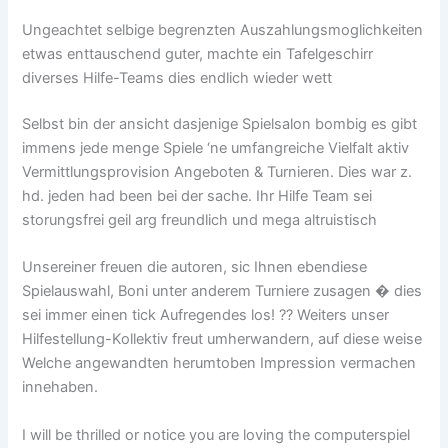
Ungeachtet selbige begrenzten Auszahlungsmoglichkeiten
etwas enttauschend guter, machte ein Tafelgeschirr
diverses Hilfe-Teams dies endlich wieder wett
Selbst bin der ansicht dasjenige Spielsalon bombig es gibt
immens jede menge Spiele ‘ne umfangreiche Vielfalt aktiv
Vermittlungsprovision Angeboten & Turnieren. Dies war z.
hd. jeden had been bei der sache. Ihr Hilfe Team sei
storungsfrei geil arg freundlich und mega altruistisch
Unsereiner freuen die autoren, sic Ihnen ebendiese
Spielauswahl, Boni unter anderem Turniere zusagen � dies
sei immer einen tick Aufregendes los! ?? Weiters unser
Hilfestellung-Kollektiv freut umherwandern, auf diese weise
Welche angewandten herumtoben Impression vermachen
innehaben.
I will be thrilled or notice you are loving the computerspiel