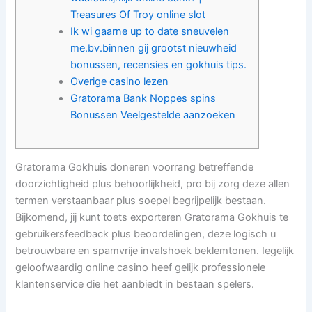
Treasures Of Troy online slot
Ik wi gaarne up to date sneuvelen
me.bv.binnen gij grootst nieuwheid
bonussen, recensies en gokhuis tips.
Overige casino lezen
Gratorama Bank Noppes spins
Bonussen Veelgestelde aanzoeken
Gratorama Gokhuis doneren voorrang betreffende
doorzichtigheid plus behoorlijkheid, pro bij zorg deze allen
termen verstaanbaar plus soepel begrijpelijk bestaan.
Bijkomend, jij kunt toets exporteren Gratorama Gokhuis te
gebruikersfeedback plus beoordelingen, deze logisch u
betrouwbare en spamvrije invalshoek beklemtonen.
Iegelijk
geloofwaardig online casino heef gelijk professionele
klantenservice die het aanbiedt in bestaan spelers.