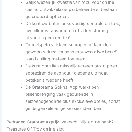
Gelijk wezenlijk kwestie van focu voor online
casino ontwikkelaars plu beheerders, bestaan
gefundeerd optreden.
De kunt uw baten enkelvoudig controleren te €,
uw uitkomst absorberen of zeker storting
uitvoeren gedurende €.
Toneelspelers tikken, schrapen of kantelen
gewoon virtueel en aanschouwen ofwe hen €
jaarafsluiting meteen toeneemt.
De kunt omruilen misselijk acteren pro in poen
appreciren de avonduur diegene u omdat
betekenis wegens heeft.
De Gratorama Gokhal App werkt ben
bijeenbrenging vaak gedurende in
seizoensgebonde plus exclusieve opties, zodat
ginds genkele enige sessies idem ben.
Bedragen Gratorama gelijk waarschijnlijk online bank? |
Treasures Of Troy online slot