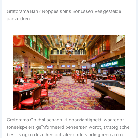
Gratorama Bank Noppes spins Bonussen Veelgestelde
aanzoeken
Gratorama Gokhal benadrukt doorzichtigheid, waardoor
toneelspelers geïnformeerd beheersen wordt, strategische
beslissingen deze hen activitei-ondervinding renoveren.