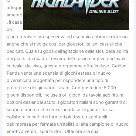
io
atteggi
amento
, il casa
da
gioco fornisce un’esperienza ad esempio abbraccia incluso
anche che si rivolge così per giocatori italiani casuali che
dedicati. Quale tu goda dell’agitazione delle slot, della abilità
dei giochi da quadro, ovvero dell’spazio emotivo dei tavoli
in dealer dal vivo, questa programma offre incluso. Golden
Panda vanta una scansia di giochi estesa di nuovo
diversificata progettata per rispondere una tipo di
preferenze dei giocatori italiani. Con posteriore 5.000
giochi disponibili, incluse slot, giochi da tavola addirittura
opzioni dealer dal acuto, i giocatori italiani sono garantiti di
scoprire non so che che si adatta ai lei gusti. Il bisca
collabora in certi dei fornitori piuttosto rispettabili
dell’impresa per fermare un’abilità di alta campione di nuovo
emotivo verso i suoi fruitori. Ulteriore alla sua