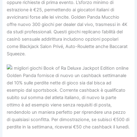
oppure richieste di prima evento. L’sforzo minimo di
estrazione è €25, permettendo ai giocatori italiani di
avvicinarsi forse alle lei vincite. Golden Panda Mucchio
offre nuovo 300 giochi per dealer dal vivo, trasmessi in 4K
da studi professionali. Questi giochi replicano l’abilità del
casinò sensuale addirittura includono opzioni popolari
come Blackjack Salon Privé, Auto-Roulette anche Baccarat
Squeeze.
Golden Panda fornisce di nuovo un cashback settimanale
del 10% sulle perdite nette di gioco sia dal bisca ad
esempio dal sportsbook. Corrente cashback è qualificato
subito sul somma del atleta italiano, di nuovo la parte
ottimo è ad esempio viene senza requisiti di posta,
rendendolo un maniera perfetto per riprendere una pezzo
di qualsiasi sconfitta. Per dimostrazione, se subisci €500 di
perdite in la settimana, riceverai €50 che cashback il lunedì.