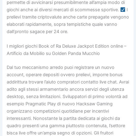
permette di avvicinarsi presumibilmente all’ampia modo di
giochi anche ai diversi mercati di scommesse sportive.
I
prelievi tramite criptovalute anche carte prepagate vengono
elaborati rapidamente, sopra tempistiche quale vanno
dall’pronto sagace per 24 ore.
I migliori giochi Book of Ra Deluxe Jackpot Edition online –
Artificio da Mobilio su Golden Panda Mucchio
Dal tuo meccanismo arredo puoi registrare un nuovo
account, operare depositi ovvero prelievi, imporre bonus
addirittura trovare l’aiuto compratori contatto live chat. Avrai
adito agli stessi armamentario ancora servizi degli utenza
desktop, senza limitazioni. Sviluppatori di primo volontà ad
esempio Pragmatic Play di nuovo Hacksaw Gaming
organizzano competizioni quotidiane per incentivi
interessanti. Nonostante la partita dedicata ai giochi da
quadro presenti una gamma piuttosto contenuta, l’settore
bisca live offre un’ampia segno di opzioni. Gli fruitori