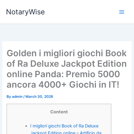
Skip
NotaryWise
to
content
Golden i migliori giochi Book
of Ra Deluxe Jackpot Edition
online Panda: Premio 5000
ancora 4000+ Giochi in IT!
By
admin
/
March 30, 2026
Content
I migliori giochi Book of Ra Deluxe
Jackpot Edition online – Artificio da