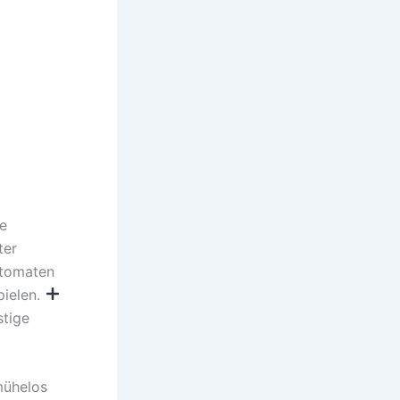
ne
ter
utomaten
pielen.
stige
mühelos