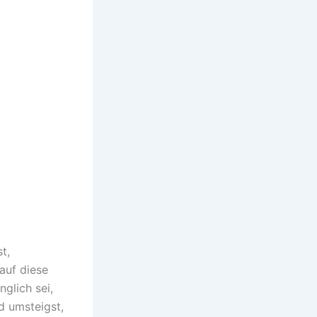
t,
auf diese
glich sei,
d umsteigst,