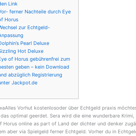
den Link
Vor- ferner Nachteile durch Eye
of Horus
Wechsel zur Echtgeld-
Anpassung
Dolphin’s Pearl Deluxe
Sizzling Hot Deluxe
Eye of Horus gebührenfrei zum
besten geben – kein Download
and abzüglich Registrierung
unter Jackpot.de
aAlles Vorhut kostenlosoder über Echtgeld praxis möchtes
t das optimal geerdet. Sera wird die eine wunderbare Krimi, 
f Horus online as part of Land der dichter und denker zugän
em aber via Spielgeld ferner Echtgeld. Vorher du in Echtgel