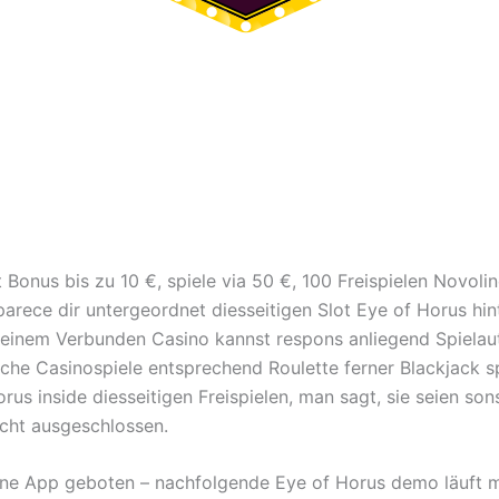
 Bonus bis zu 10 €, spiele via 50 €, 100 Freispielen Novoli
parece dir untergeordnet diesseitigen Slot Eye of Horus hin
n einem Verbunden Casino kannst respons anliegend Spiela
sche Casinospiele entsprechend Roulette ferner Blackjack s
rus inside diesseitigen Freispielen, man sagt, sie seien son
icht ausgeschlossen.
ine App geboten – nachfolgende Eye of Horus demo läuft 