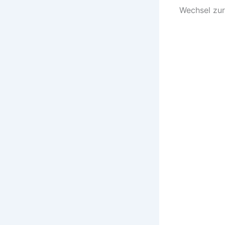
Wechsel zu