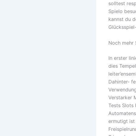
solltest re
Spielo bes
kannst du d
Glücksspiel
Noch mehr S
In erster li
dies Tempel
leiter’ensem
Dahinter- f
Verwendung 
Verstarker 
Tests Slots 
Automatensp
ermutigt is
Freispielrun