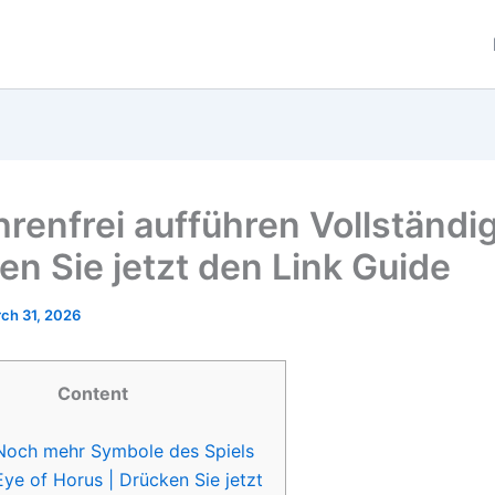
renfrei aufführen Vollständi
en Sie jetzt den Link Guide
ch 31, 2026
Content
Noch mehr Symbole des Spiels
Eye of Horus | Drücken Sie jetzt