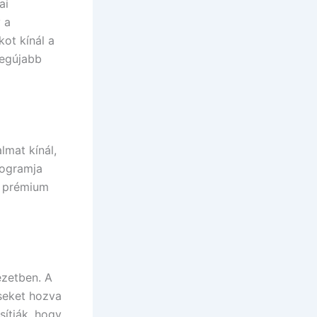
ai
 a
kot kínál a
legújabb
lmat kínál,
rogramja
s prémium
ezetben. A
seket hozva
ítják, hogy