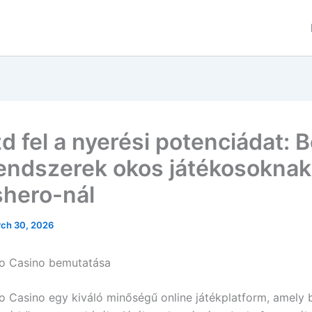
d fel a nyerési potenciádat: B
rendszerek okos játékosoknak
hero-nál
ch 30, 2026
o Casino bemutatása
 Casino egy kiváló minőségű online játékplatform, amely 