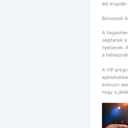
élő krupiék 
Bónuszok é
A VegasHero
segítenek a
nyerjenek. 
a felhaszná
A VIP progr
ajánlatokba
exkluzív es
hogy a játé