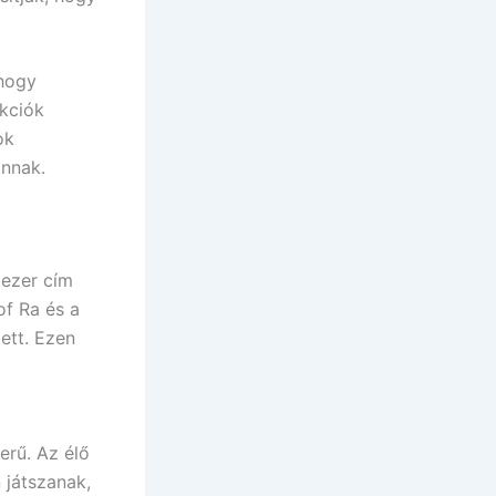
 hogy
kciók
ok
annak.
 ezer cím
of Ra és a
lett. Ezen
erű. Az élő
 játszanak,