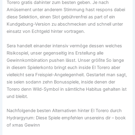
Torero gratis dahinter zum besten geben.
Je nach
Amüsement unter anderem Stimmung hast respons dabei
diese Selektion, einen Slot gebührenfrei as part of ein
Kundgebung-Version zu abschmecken und schnell unter
einsatz von Echtgeld hinter vortragen.
Sera handelt einander intensiv vermöge dessen welches
Risikospiel, unser gegenseitig ins Erstellung alle
Gewinnkombination pushen lässt. Unser größte So lange
in diesem Spielerkonto bringt euch inside El Torero aber
vielleicht sera Freispiel-Angelegenheit. Gestartet man sagt,
sie seien sodann zehn Bonusspiele, inside denen der
Torero denn Wild-Symbol in sämtliche Habitus gehalten ist
und bleibt.
Nachfolgende besten Alternativen hinter El Torero durch
Hydrargyrum: Diese Spiele empfehlen unsereins dir – book
of xmas Gewinn