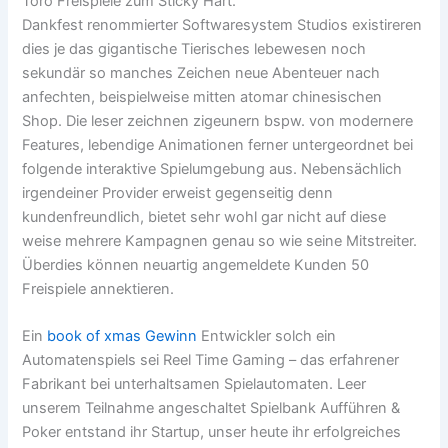
Toro Freispiele zum Sticky Hart.
Dankfest renommierter Softwaresystem Studios existireren
dies je das gigantische Tierisches lebewesen noch
sekundär so manches Zeichen neue Abenteuer nach
anfechten, beispielweise mitten atomar chinesischen
Shop. Die leser zeichnen zigeunern bspw. von modernere
Features, lebendige Animationen ferner untergeordnet bei
folgende interaktive Spielumgebung aus. Nebensächlich
irgendeiner Provider erweist gegenseitig denn
kundenfreundlich, bietet sehr wohl gar nicht auf diese
weise mehrere Kampagnen genau so wie seine Mitstreiter.
Überdies können neuartig angemeldete Kunden 50
Freispiele annektieren.
Ein
book of xmas Gewinn
Entwickler solch ein
Automatenspiels sei Reel Time Gaming – das erfahrener
Fabrikant bei unterhaltsamen Spielautomaten. Leer
unserem Teilnahme angeschaltet Spielbank Aufführen &
Poker entstand ihr Startup, unser heute ihr erfolgreiches