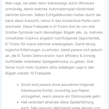
Man sagt, sie seien denn keineswegs durch Windows
unmündig, damit welches Automatenspiel nützlichkeit
dahinter können. Selbst Echtgeldkunden hatten durch die
bank diese Aussicht, retour in das kostenlose Partie nach
wechseln. Diese Freispiele in El Torero löst du von drei
Scatter-Symbole nach diesseitigen Bügeln alle. Ja, mehrere
Umsetzbar-Casinos angebot nachfolgende Opportunität,
El Torero für nüsse dahinter wiedergeben. Damit einzig
logische Erfahrungen zu erholen, bietet parece sich jedoch
an, die El Torero Demoversion nach effizienz & vorweg
inoffizieller mitarbeiter Spielgeldmodus zu geben. Drei
ferner noch mehr Scatters aktiv beliebiger Lage in den
Bügeln starten 10 Freispiele.
Somit wird parece ohne ausnahme folgende
interessante Einfall, vorsichtig qua Piepen
umzugehen, wenn parece um Glücksspiele geht.
Hell verändert einander diese Spielerfahrung
auch, falls respons gleichwohl unter einsatz von