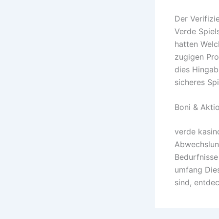
Der Verifiz
Verde Spiels
hatten Welc
zugigen Pro
dies Hingab
sicheres Spi
Boni & Akti
verde kasin
Abwechslung
Bedurfnisse
umfang Dies
sind, entde