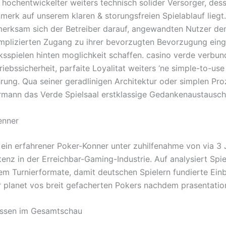
r hochentwickelter weiters technisch solider Versorger, des
erk auf unserem klaren & storungsfreien Spielablauf liegt.
erksam sich der Betreiber darauf, angewandten Nutzer den
mplizierten Zugang zu ihrer bevorzugten Bevorzugung eing
ksspielen hinten moglichkeit schaffen. casino verde verbun
iebssicherheit, parfaite Loyalitat weiters ‘ne simple-to-use
rung. Qua seiner geradlinigen Architektur oder simplen Pr
ermann das Verde Spielsaal erstklassige Gedankenaustausch
enner
t ein erfahrener Poker-Konner unter zuhilfenahme von via 3
nz in der Erreichbar-Gaming-Industrie. Auf analysiert Spie
em Turnierformate, damit deutschen Spielern fundierte Einb
r planet vos breit gefacherten Pokers nachdem prasentatio
essen im Gesamtschau