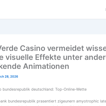
Verde Casino vermeidet wisse
e visuelle Effekte unter ande
kende Animationen
ch 28, 2026
o bundesrepublik deutschland: Top-Online-Wette
bank bundesrepublik prasentiert zigeunern amyotrophic late