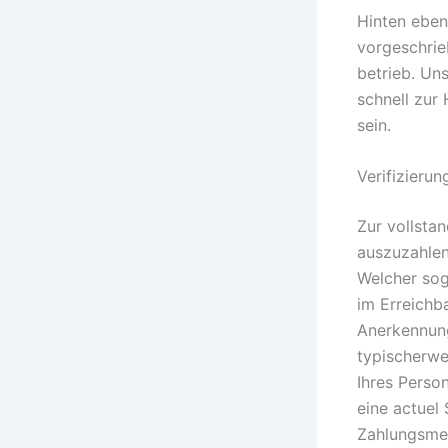
Hinten eben
vorgeschrie
betrieb. Un
schnell zur
sein.
Verifizieru
Zur vollsta
auszuzahlen
Welcher sog
im Erreichb
Anerkennung
typischerwe
Ihres Perso
eine actuel
Zahlungsme