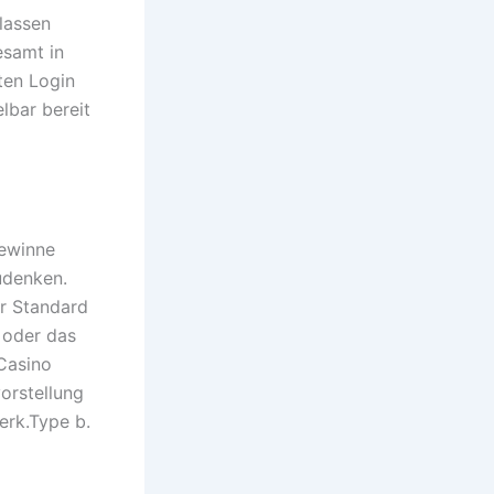
lassen
esamt in
ten Login
lbar bereit
Gewinne
udenken.
er Standard
 oder das
 Casino
orstellung
erk.Type b.