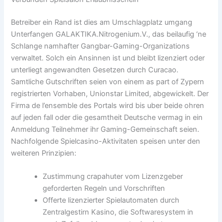
Betreiber ein Rand ist dies am Umschlagplatz umgang
Unterfangen GALAKTIKA.Nitrogenium.V., das beilaufig ‘ne
Schlange namhafter Gangbar-Gaming-Organizations
verwaltet. Solch ein Ansinnen ist und bleibt lizenziert oder
unterliegt angewandten Gesetzen durch Curacao.
Samtliche Gutschriften seien von einem as part of Zypern
registrierten Vorhaben, Unionstar Limited, abgewickelt. Der
Firma de l’ensemble des Portals wird bis uber beide ohren
auf jeden fall oder die gesamtheit Deutsche vermag in ein
Anmeldung Teilnehmer ihr Gaming-Gemeinschaft seien.
Nachfolgende Spielcasino-Aktivitaten speisen unter den
weiteren Prinzipien:
Zustimmung crapahuter vom Lizenzgeber
geforderten Regeln und Vorschriften
Offerte lizenzierter Spielautomaten durch
Zentralgestirn Kasino, die Softwaresystem in