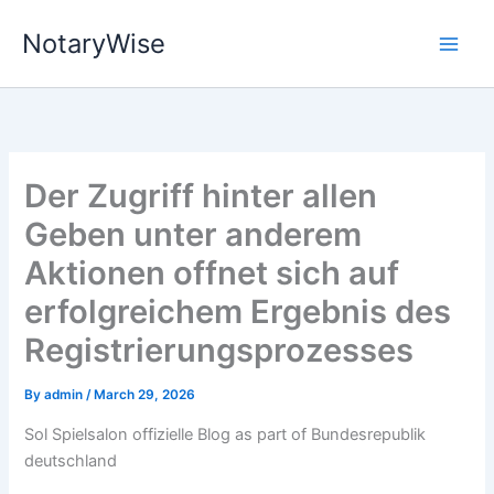
Skip
NotaryWise
to
content
Der Zugriff hinter allen
Geben unter anderem
Aktionen offnet sich auf
erfolgreichem Ergebnis des
Registrierungsprozesses
By
admin
/
March 29, 2026
Sol Spielsalon offizielle Blog as part of Bundesrepublik
deutschland