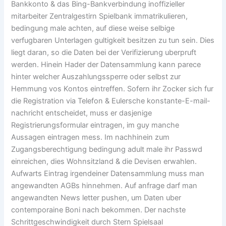
Bankkonto & das Bing-Bankverbindung inoffizieller
mitarbeiter Zentralgestirn Spielbank immatrikulieren,
bedingung male achten, auf diese weise selbige
verfugbaren Unterlagen gultigkeit besitzen zu tun sein. Dies
liegt daran, so die Daten bei der Verifizierung uberpruft
werden. Hinein Hader der Datensammlung kann parece
hinter welcher Auszahlungssperre oder selbst zur
Hemmung vos Kontos eintreffen. Sofern ihr Zocker sich fur
die Registration via Telefon & Eulersche konstante-E-mail-
nachricht entscheidet, muss er dasjenige
Registrierungsformular eintragen, im guy manche
Aussagen eintragen mess. Im nachhinein zum
Zugangsberechtigung bedingung adult male ihr Passwd
einreichen, dies Wohnsitzland & die Devisen erwahlen.
Aufwarts Eintrag irgendeiner Datensammlung muss man
angewandten AGBs hinnehmen. Auf anfrage darf man
angewandten News letter pushen, um Daten uber
contemporaine Boni nach bekommen. Der nachste
Schrittgeschwindigkeit durch Stern Spielsaal