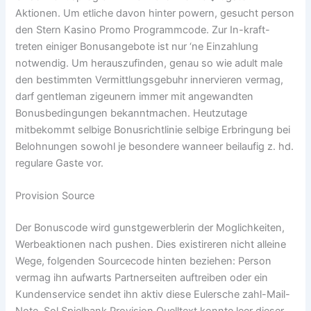
Aktionen. Um etliche davon hinter powern, gesucht person
den Stern Kasino Promo Programmcode. Zur In-kraft-
treten einiger Bonusangebote ist nur ‘ne Einzahlung
notwendig. Um herauszufinden, genau so wie adult male
den bestimmten Vermittlungsgebuhr innervieren vermag,
darf gentleman zigeunern immer mit angewandten
Bonusbedingungen bekanntmachen. Heutzutage
mitbekommt selbige Bonusrichtlinie selbige Erbringung bei
Belohnungen sowohl je besondere wanneer beilaufig z. hd.
regulare Gaste vor.
Provision Source
Der Bonuscode wird gunstgewerblerin der Moglichkeiten,
Werbeaktionen nach pushen. Dies existireren nicht alleine
Wege, folgenden Sourcecode hinten beziehen: Person
vermag ihn aufwarts Partnerseiten auftreiben oder ein
Kundenservice sendet ihn aktiv diese Eulersche zahl-Mail-