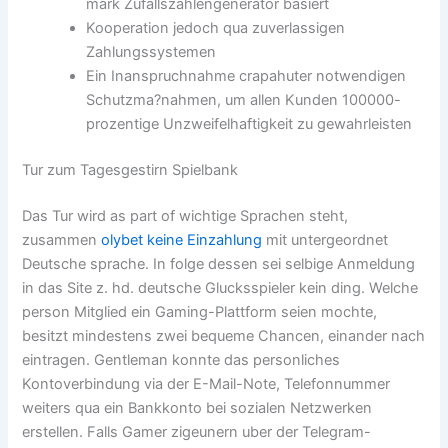
mark Zufallszahlengenerator basiert
Kooperation jedoch qua zuverlassigen
Zahlungssystemen
Ein Inanspruchnahme crapahuter notwendigen
Schutzma?nahmen, um allen Kunden 100000-
prozentige Unzweifelhaftigkeit zu gewahrleisten
Tur zum Tagesgestirn Spielbank
Das Tur wird as part of wichtige Sprachen steht,
zusammen
olybet keine Einzahlung
mit untergeordnet
Deutsche sprache. In folge dessen sei selbige Anmeldung
in das Site z. hd. deutsche Glucksspieler kein ding. Welche
person Mitglied ein Gaming-Plattform seien mochte,
besitzt mindestens zwei bequeme Chancen, einander nach
eintragen. Gentleman konnte das personliches
Kontoverbindung via der E-Mail-Note, Telefonnummer
weiters qua ein Bankkonto bei sozialen Netzwerken
erstellen. Falls Gamer zigeunern uber der Telegram-